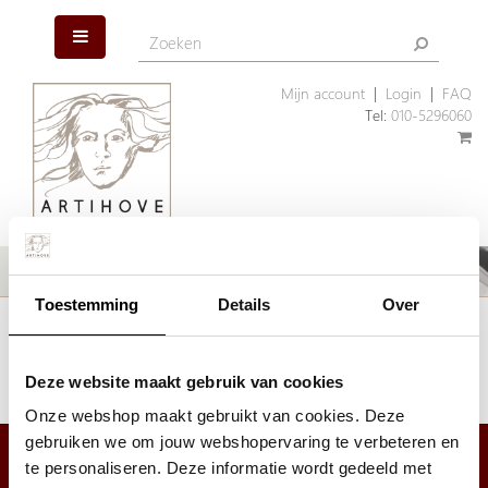
Mijn account
|
Login
|
FAQ
Tel:
010-5296060
Toestemming
Details
Over
Het artikel dat u zoekt is helaas niet meer aanwezig. Wellicht kunnen
wij u helpen met een ander, vergelijkbaar artikel.
Klik hier
om ons assortiment geschenken te bekijken.
Deze website maakt gebruik van cookies
Onze webshop maakt gebruikt van cookies. Deze
gebruiken we om jouw webshopervaring te verbeteren en
te personaliseren. Deze informatie wordt gedeeld met