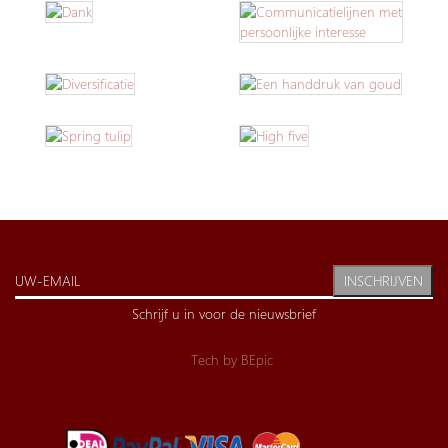
INSCHRIJVEN
Schrijf u in voor de nieuwsbrief
Tech by
BEpic