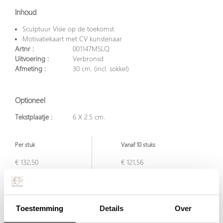
Inhoud
Sculptuur Visie op de toekomst
Motivatiekaart met CV kunstenaar
Artnr :
001147MSLQ
Uitvoering :
Verbronsd
Afmeting :
30 cm. (incl. sokkel)
Optioneel
Tekstplaatje :
6 X 2.5 cm.
Per stuk
Vanaf 10 stuks
€ 132,50
€ 121,56
excl. BTW
excl. BTW
€ 160,33
€ 147,09
incl. BTW
incl. BTW
Toestemming
Details
Over