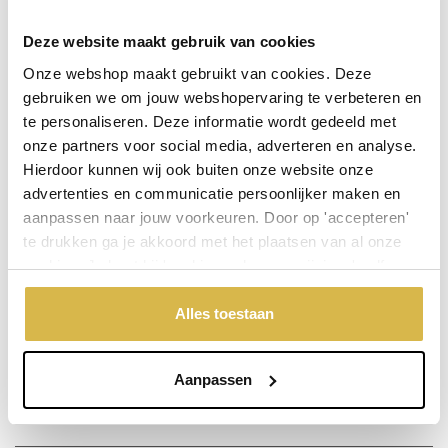
Plaats in winkelwagen
Deze website maakt gebruik van cookies
Onze webshop maakt gebruikt van cookies. Deze
gebruiken we om jouw webshopervaring te verbeteren en
Op voorraad (levertijd 2 werkdagen)
te personaliseren. Deze informatie wordt gedeeld met
De aangegeven prijs is incl.
Verzendkosten.
onze partners voor social media, adverteren en analyse.
Hierdoor kunnen wij ook buiten onze website onze
Garantie: 1 jaar
advertenties en communicatie persoonlijker maken en
Niet goed, geld terug
aanpassen naar jouw voorkeuren. Door op 'accepteren'
te drukken ga je akkoord met het plaatsen van al onze
cookies. Je kunt bij 'cookievoorkeuren wijzigen' zelf
Stel een vraag over dit product
aangeven welke cookies jouw akkoord krijgen. En door te
'weigeren' worden alleen de functionele cookies
Alles toestaan
Uw naam
geplaatst. Bekijk onze cookieverklaring voor meer
informatie.
Aanpassen
Emailadres