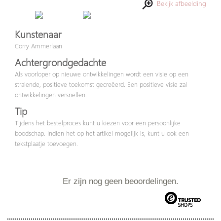
Bekijk afbeelding
Kunstenaar
Corry Ammerlaan
Achtergrondgedachte
Als voorloper op nieuwe ontwikkelingen wordt een visie op een
stralende, positieve toekomst gecreëerd. Een positieve visie zal
ontwikkelingen versnellen.
Tip
Tijdens het bestelproces kunt u kiezen voor een persoonlijke
boodschap. Indien het op het artikel mogelijk is, kunt u ook een
tekstplaatje toevoegen.
Er zijn nog geen beoordelingen.