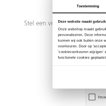
Toestemming
Stel een vraag over dit produ
Deze website maakt gebruik
Onze webshop maakt gebruik
Uw naam
personaliseren. Deze informa
kunnen wij ook buiten onze 
Emailadres
voorkeuren. Door op 'accepte
'cookievoorkeuren wijzigen' 
Telefoonnummer
functionele cookies geplaatst
Uw vraag