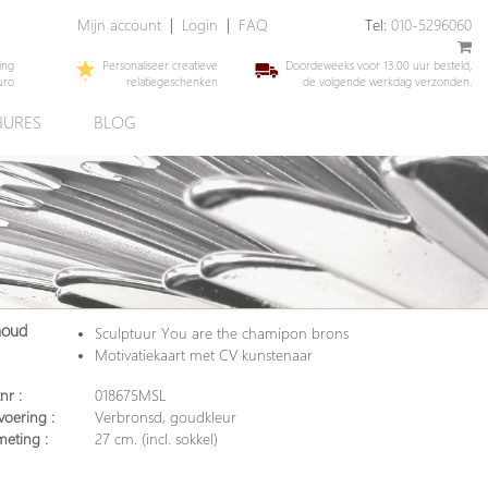
Mijn account
|
Login
|
FAQ
Tel:
010-5296060
ing
Personaliseer creatieve
Doordeweeks voor 13.00 uur besteld,
uro
relatiegeschenken
de volgende werkdag verzonden.
URES
BLOG
houd
Sculptuur You are the chamipon brons
Motivatiekaart met CV kunstenaar
nr :
018675MSL
voering :
Verbronsd, goudkleur
meting :
27 cm. (incl. sokkel)