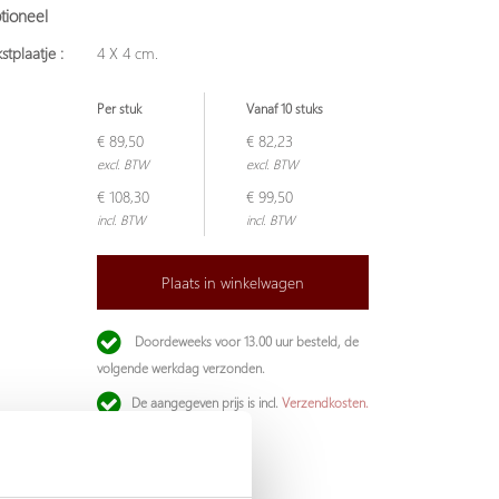
tioneel
stplaatje :
4 X 4 cm.
Per stuk
Vanaf 10 stuks
€ 89,50
€ 82,23
excl. BTW
excl. BTW
€ 108,30
€ 99,50
incl. BTW
incl. BTW
Plaats in winkelwagen
Doordeweeks voor 13.00 uur besteld, de
volgende werkdag verzonden.
De aangegeven prijs is incl.
Verzendkosten.
Garantie: 1 jaar
Niet goed, geld terug