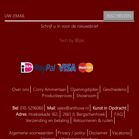
INSCHRIJVEN
Schrijf u in voor de nieuwsbrief
Tech by
BEpic
Over ons
Corry Ammerlaan
Openingstijden
Geschiedenis
Productieproces
Showroom
Bel:
010-5296060
Mail:
sales@artihove.nl
Kunst in Opdracht
Adres
: Hoeksekade 162,
2661 JL Bergschenhoek
FAQ
Verzending en betaling
Retourneren & ruilen
Algemene voorwaarden
Privacy / policy
Disclaimer
Vacatures
Sitemap
Uitschrijven brochure