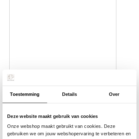
Het beeld
Toestemming
Details
Over
In totaal zijn er 20 beelden gemaakt die door Refresco op een
prominente plek op elke locatie van het bedrijf (nationaal en
internationaal) worden geplaatst.
Deze website maakt gebruik van cookies
Over Refresco
Onze webshop maakt gebruikt van cookies. Deze
gebruiken we om jouw webshopervaring te verbeteren en
Refresco is 's werelds grootste onafhankelijke bottelaar van