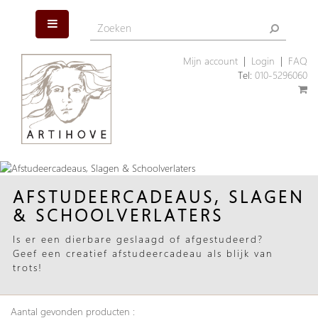
Mijn account
|
Login
|
FAQ
Tel:
010-5296060
AFSTUDEERCADEAUS, SLAGEN
& SCHOOLVERLATERS
Is er een dierbare geslaagd of afgestudeerd?
Geef een creatief afstudeercadeau als blijk van
trots!
Aantal gevonden producten :