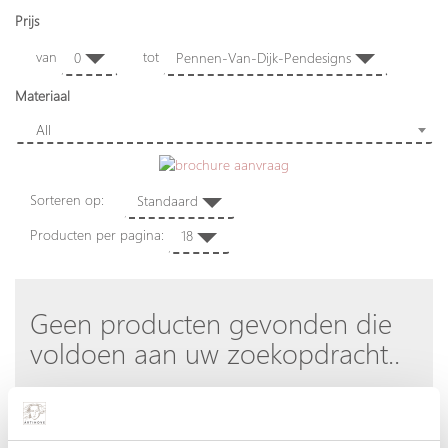
Prijs
van
tot
0
Pennen-Van-Dijk-Pendesigns
Materiaal
All
Sorteren op:
Standaard
Producten per pagina:
18
Geen producten gevonden die
voldoen aan uw zoekopdracht..