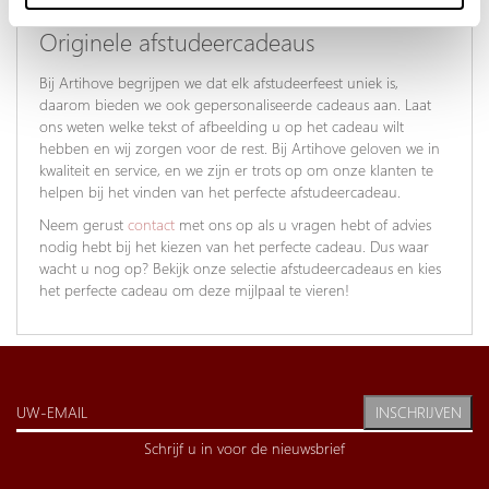
klassiek cadeau of iets meer eigentijds, wij hebben het in huis.
Originele afstudeercadeaus
Bij Artihove begrijpen we dat elk afstudeerfeest uniek is,
daarom bieden we ook gepersonaliseerde cadeaus aan. Laat
ons weten welke tekst of afbeelding u op het cadeau wilt
hebben en wij zorgen voor de rest. Bij Artihove geloven we in
kwaliteit en service, en we zijn er trots op om onze klanten te
helpen bij het vinden van het perfecte afstudeercadeau.
Neem gerust
contact
met ons op als u vragen hebt of advies
nodig hebt bij het kiezen van het perfecte cadeau. Dus waar
wacht u nog op? Bekijk onze selectie afstudeercadeaus en kies
het perfecte cadeau om deze mijlpaal te vieren!
INSCHRIJVEN
Schrijf u in voor de nieuwsbrief