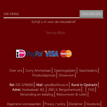
INSCHRIJVEN
Schrijf u in voor de nieuwsbrief
Tech by
BEpic
Over ons
Corry Ammerlaan
Openingstijden
Geschiedenis
Productieproces
Showroom
Bel:
010-5296060
Mail:
sales@artihove.nl
Kunst in Opdracht
Adres
: Hoeksekade 162,
2661 JL Bergschenhoek
FAQ
Verzending en betaling
Retourneren & ruilen
Algemene voorwaarden
Privacy / policy
Disclaimer
Vacatures