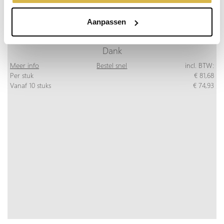
geplaatst. Bekijk onze cookieverklaring voor meer
informatie.
Aanpassen
Dank
Meer info
Bestel snel
incl. BTW:
Per stuk
€ 81,68
Vanaf 10 stuks
€ 74,93