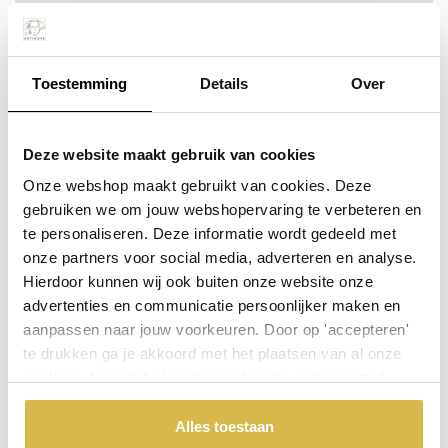
Toestemming
Details
Over
Deze website maakt gebruik van cookies
Persoonlijke aandacht
Onze webshop maakt gebruikt van cookies. Deze
Meer info
Bestel snel
incl. BTW:
gebruiken we om jouw webshopervaring te verbeteren en
Per stuk
€ 47,80
te personaliseren. Deze informatie wordt gedeeld met
onze partners voor social media, adverteren en analyse.
Hierdoor kunnen wij ook buiten onze website onze
advertenties en communicatie persoonlijker maken en
aanpassen naar jouw voorkeuren. Door op 'accepteren'
te drukken ga je akkoord met het plaatsen van al onze
cookies. Je kunt bij 'cookievoorkeuren wijzigen' zelf
aangeven welke cookies jouw akkoord krijgen. En door te
'weigeren' worden alleen de functionele cookies
Alles toestaan