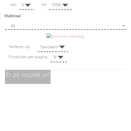
van
tot
0
15000
Materiaal
All
Sorteren op:
Standaard
Producten per pagina:
18
Er zit muziek in!