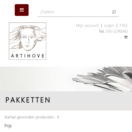
Mijn account
|
Login
|
FAQ
Tel:
010-5296060
PAKKETTEN
Aantal gevonden producten : 6
Prijs