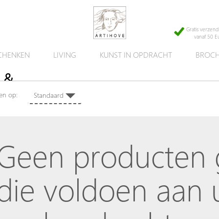
Gratis verzend
vanaf 50 E
CHENKEN
LIVING
KUNST IN OPDRACHT
BROCH
 &
eren op:
Standaard
s!
Geen producten
die voldoen aan