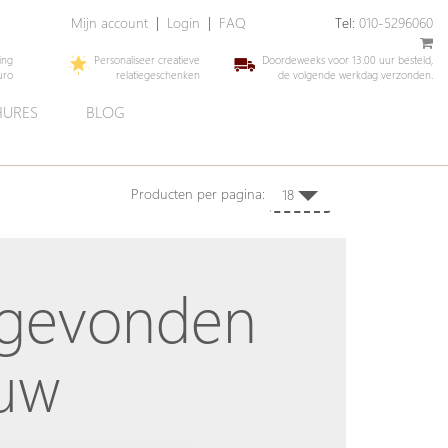
Mijn account
|
Login
|
FAQ
Tel:
010-5296060
ing
Personaliseer creatieve
Doordeweeks voor 13.00 uur besteld,
uro
relatiegeschenken
de volgende werkdag verzonden.
URES
BLOG
Producten per pagina:
18
 gevonden
 uw