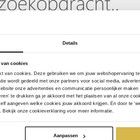
zoekopdracht..
Details
 van cookies
t van cookies. Deze gebruiken we om jouw webshopervaring te 
tudeercadeau kopen - Geslaagd!
tie wordt gedeeld met onze partners voor social media, adverte
ehalen van een diploma is een prestatie om trots op te zijn en daarom ver
website onze advertenties en communicatie persoonlijker maken
mijlpaal te vieren. Bij Artihove bieden we een ruime selectie aan afstudee
ren' te drukken ga je akkoord met het plaatsen van al onze cooki
schenken op maat
zelf aangeven welke cookies jouw akkoord krijgen. En door te 'w
. Bekijk onze cookieverklaring voor meer informatie.
t nu gaat om een persoonlijk kunstwerk, een inspirerende tekst op een
scul
studeerde klaar is voor de volgende stap in zijn of haar carrière, bij Artiho
afstudeercadeaus zijn gemaakt door getalenteerde kunstenaars en ambachtsli
Aanpassen
reed scala aan materialen, waaronder glas, metaal en keramiek. Of u nu op