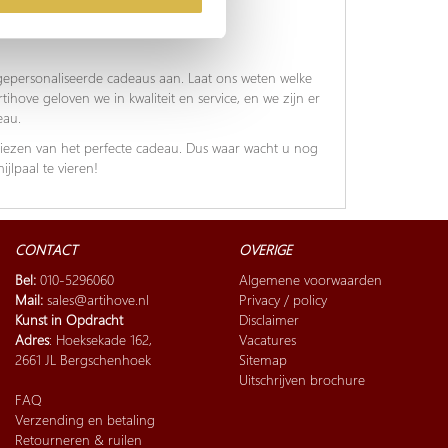
 gepersonaliseerde cadeaus aan. Laat ons weten welke
tihove geloven we in kwaliteit en service, en we zijn er
eau.
kiezen van het perfecte cadeau. Dus waar wacht u nog
jlpaal te vieren!
CONTACT
OVERIGE
Bel:
010-5296060
Algemene voorwaarden
Mail:
sales@artihove.nl
Privacy / policy
Kunst in Opdracht
Disclaimer
Adres
: Hoeksekade 162,
Vacatures
2661 JL Bergschenhoek
Sitemap
Uitschrijven brochure
FAQ
Verzending en betaling
Retourneren & ruilen