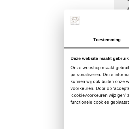
Toestemming
Deze website maakt gebruik
Onze webshop maakt gebruik
Afs
personaliseren. Deze informa
Het b
kunnen wij ook buiten onze 
deze 
voorkeuren. Door op 'accepte
Ge
'cookievoorkeuren wijzigen' 
functionele cookies geplaatst
Of he
afsge
Onze 
een b