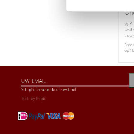
eigen
Ori
Bij A
tekst
trots
Neem
op? B
Schrijf u in voor de nieuwsbrief
Tech by
BEpic