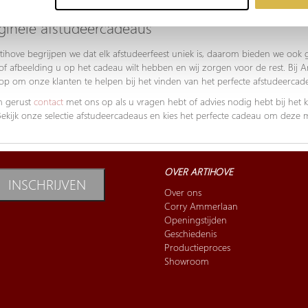
tijds, wij hebben het in huis.
ginele afstudeercadeaus
rtihove begrijpen we dat elk afstudeerfeest uniek is, daarom bieden we ook
 of afbeelding u op het cadeau wilt hebben en wij zorgen voor de rest. Bij Ar
 op om onze klanten te helpen bij het vinden van het perfecte afstudeercad
 gerust
contact
met ons op als u vragen hebt of advies nodig hebt bij het 
ekijk onze selectie afstudeercadeaus en kies het perfecte cadeau om deze mi
OVER ARTIHOVE
INSCHRIJVEN
Over ons
Corry Ammerlaan
Openingstijden
Geschiedenis
Productieproces
Showroom