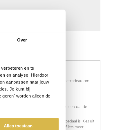
Over
verbeteren en te
ren en analyse. Hierdoor
dient u dierbrare een bijzonder afstudeercadeau om
 en aanpassen naar jouw
rcadeaus voor elke smaak en budget.
es. Je kunt bij
eigeren' worden alleen de
ptuur
, of een
elegante pen
om te laten zien dat de
ve vindt u het perfecte afstudeercadeau.
eden, waardoor elk stuk uniek en speciaal is. Kies uit
Alles toestaan
 zoek bent naar een klassiek cadeau of iets meer