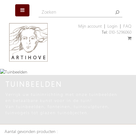
Mijn account
|
Login
|
FAQ
Tel:
010-5296060
TUINBEELDEN
Verrijk uw tuininrichting met onze tuinbeelden
en betaalbare kunst voor in de tuin!
Van tuinbeelden, fonteinen, tuinsculpturen,
tuinvogels tot glazen tuinobjecten.
Aantal gevonden producten :