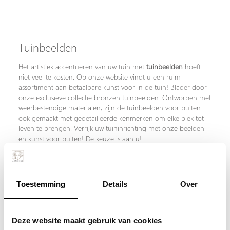
Tuinbeelden
Het artistiek accentueren van uw tuin met
tuinbeelden
hoeft
niet veel te kosten. Op onze website vindt u een ruim
assortiment aan betaalbare kunst voor in de tuin! Blader door
onze exclusieve collectie bronzen tuinbeelden. Ontworpen met
weerbestendige materialen, zijn de tuinbeelden voor buiten
ook gemaakt met gedetailleerde kenmerken om elke plek tot
leven te brengen. Verrijk uw tuininrichting met onze beelden
en kunst voor buiten! De keuze is aan u!
Wie al eens een beeldentuin bezocht heeft, weet hoe
adembenemend mooi het kan zijn, als de natuur en kunst een
dialoog met elkaar voeren. Ook bij u thuis kunnen tuinbeelden
Toestemming
Details
Over
zo’n indrukwekkend effect bereiken. Of het tuinbeeld gemaakt
is van brons, staal of steen, creativiteit kent geen grenzen!
Maar juist de grote keuze bemoeilijkt de zoektocht naar het
perfecte tuinbeeld. Daarom heeft Artihove voor u een
Deze website maakt gebruik van cookies
samenstelling gemaakt van de mooiste beelden voor in de