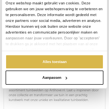
Onze webshop maakt gebruikt van cookies. Deze
tuin. In onze webshop tuinbeelden kopen is altijd veilig en
betrouwbaar.
gebruiken we om jouw webshopervaring te verbeteren en
te personaliseren. Deze informatie wordt gedeeld met
Tuinbeelden op maat
onze partners voor social media, adverteren en analyse.
In samenwerking met u kunnen onze kunstenaars uw ideeën
Hierdoor kunnen wij ook buiten onze website onze
realiseren, zodat uw tuin perfect is en volledig naar uw wens.
advertenties en communicatie persoonlijker maken en
Bronzen tuinbeelden en stenen figuren, in de vorm van vogels
aanpassen naar jouw voorkeuren. Door op 'accepteren'
of bloemen, geven uw tuin een natuurlijke uitstraling. Met
te drukken ga je akkoord met het plaatsen van al onze
kleurrijke, creatieve beelden, gemaakt van bijvoorbeeld
porselein, krijgt de tuin een persoonlijk tintje. Beelden uit een
cookies. Je kunt bij 'cookievoorkeuren wijzigen' zelf
mix van materialen zoals brons of zelfs zilver of goud -
alles is
aangeven welke cookies jouw akkoord krijgen. En door te
mogelijk
! We geloven niet dat kunst duur hoeft te zijn, dus ons
'weigeren' worden alleen de functionele cookies
Alles toestaan
assortiment omvat ook sculpturen voor een schappelijke en
geplaatst. Bekijk onze cookieverklaring voor meer
betaalbare prijs.
informatie.
Unieke tuinbeelden voor uw tuin
Aanpassen
Wacht niet langer. Begin nu met het ontdekken van ons brede
assortiment tuinbeelden op Artihove.nl. Laat u inspireren door
onze collectie en transformeer uw tuin in een prachtig
kunstwerk met onze unieke en kwalitatieve tuinbeelden.