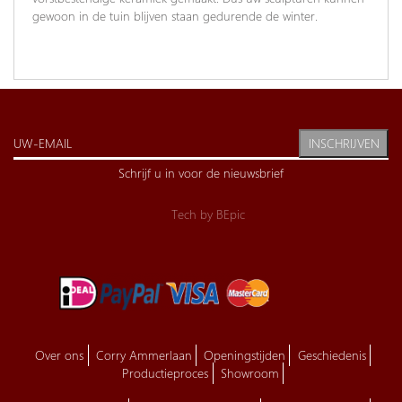
gewoon in de tuin blijven staan gedurende de winter.
INSCHRIJVEN
Schrijf u in voor de nieuwsbrief
Tech by
BEpic
Over ons
Corry Ammerlaan
Openingstijden
Geschiedenis
Productieproces
Showroom