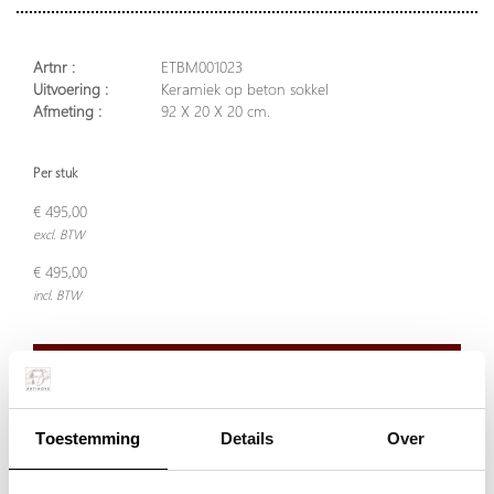
Artnr :
ETBM001023
Uitvoering :
Keramiek op beton sokkel
Afmeting :
92 X 20 X 20 cm.
Per stuk
€ 495,00
excl. BTW
€ 495,00
incl. BTW
Plaats in winkelwagen
Toestemming
Details
Over
Doordeweeks voor 13.00 uur besteld, de volgende werkdag
verzonden.