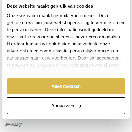
Deze website maakt gebruik van cookies
De aangegeven prijs is incl.
Verzendkosten.
Onze webshop maakt gebruikt van cookies. Deze
Garantie:
gebruiken we om jouw webshopervaring te verbeteren en
Niet goed, geld terug
te personaliseren. Deze informatie wordt gedeeld met
onze partners voor social media, adverteren en analyse.
Hierdoor kunnen wij ook buiten onze website onze
Stel een vraag over dit product
advertenties en communicatie persoonlijker maken en
aanpassen naar jouw voorkeuren. Door op 'accepteren'
Uw naam
te drukken ga je akkoord met het plaatsen van al onze
cookies. Je kunt bij 'cookievoorkeuren wijzigen' zelf
aangeven welke cookies jouw akkoord krijgen. En door te
Emailadres
'weigeren' worden alleen de functionele cookies
Alles toestaan
geplaatst. Bekijk onze cookieverklaring voor meer
informatie.
Telefoonnummer
Aanpassen
Uw vraag