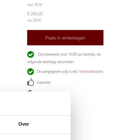
excl. BTW
€ 265,00
incl. BTW
Plaats in winkelwagen
Doordeweeks voor 13.00 uur besteld, de
volgende werkdag verzonden.
De aangegeven prijs is incl.
Verzendkosten.
Garantie:
Niet goed, geld terug
Over