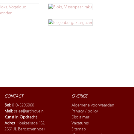
CONTACT
OVERIGE
Bel:
010-5296060
Algemene voorwaarden
Mail:
sales@artihove.nl
Privacy / policy
Kunst in Opdracht
Disclaimer
Adres
: Hoeksekade 162,
Vacatures
2661 JL Bergschenhoek
Sitemap