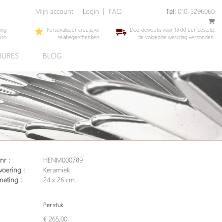
Mijn account
|
Login
|
FAQ
Tel:
010-5296060
ing
Personaliseer creatieve
Doordeweeks voor 13.00 uur besteld,
uro
relatiegeschenken
de volgende werkdag verzonden.
URES
BLOG
nr :
HENM000789
voering :
Keramiek
meting :
24 x 26 cm.
Per stuk
€ 265,00