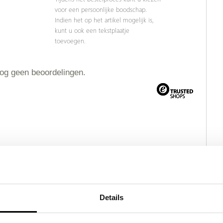
voor een persoonlijke boodschap.
Indien het op het artikel mogelijk is,
kunt u ook een tekstplaatje
toevoegen.
nog geen beoordelingen.
Details
ct