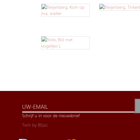
Schrijf u in voor de nieuwsbrief
Tech by
BEpic