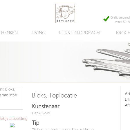
Gratis verzend
vanaf 50 E
CHENKEN
LIVING
KUNST IN OPDRACHT
BROCH
Art
Bloks, Toplocatie
Uit
Kunstenaar
Af
Henk Bloks
kijk afbeelding
Tip
Tijdens het bestelproces kunt u kiezen