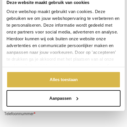
Deze website maakt gebruik van cookies
Doordeweeks voor 13.00 uur besteld, de volgende werkdag
Onze webshop maakt gebruikt van cookies. Deze
verzonden.
gebruiken we om jouw webshopervaring te verbeteren en
De aangegeven prijs is incl.
Verzendkosten.
te personaliseren. Deze informatie wordt gedeeld met
Garantie:
onze partners voor social media, adverteren en analyse.
Hierdoor kunnen wij ook buiten onze website onze
Niet goed, geld terug
advertenties en communicatie persoonlijker maken en
aanpassen naar jouw voorkeuren. Door op 'accepteren'
te drukken ga je akkoord met het plaatsen van al onze
Stel een vraag over dit product
cookies. Je kunt bij 'cookievoorkeuren wijzigen' zelf
aangeven welke cookies jouw akkoord krijgen. En door te
Uw naam
'weigeren' worden alleen de functionele cookies
Alles toestaan
geplaatst. Bekijk onze cookieverklaring voor meer
informatie.
Emailadres
Aanpassen
Telefoonnummer