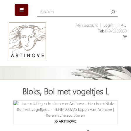
Mijn account
|
Login
|
FAQ
Tel:
010-5296060
Bloks, Bol met vogeltjes L