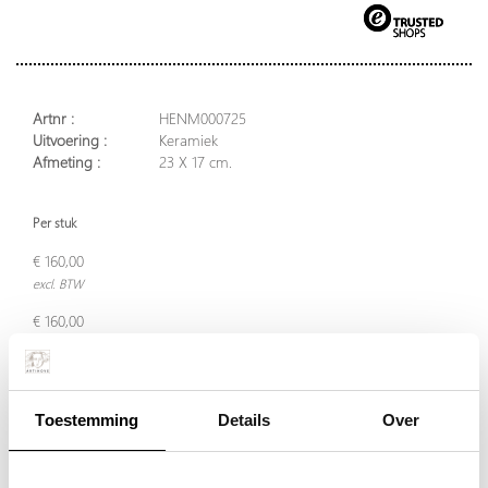
Artnr :
HENM000725
Uitvoering :
Keramiek
Afmeting :
23 X 17 cm.
Per stuk
€ 160,00
excl. BTW
€ 160,00
incl. BTW
Toestemming
Details
Over
Plaats in winkelwagen