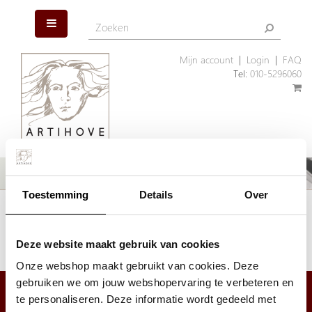
Mijn account
|
Login
|
FAQ
Tel:
010-5296060
Toestemming
Details
Over
Het artikel dat u zoekt is helaas niet meer aanwezig. Wellicht kunnen
wij u helpen met een ander, vergelijkbaar artikel.
Klik hier
om ons assortiment geschenken te bekijken.
Deze website maakt gebruik van cookies
Onze webshop maakt gebruikt van cookies. Deze
gebruiken we om jouw webshopervaring te verbeteren en
te personaliseren. Deze informatie wordt gedeeld met