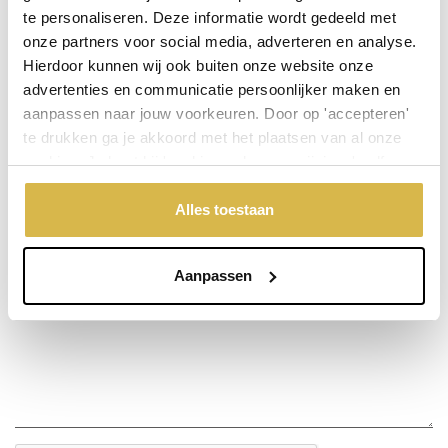
te personaliseren. Deze informatie wordt gedeeld met
onze partners voor social media, adverteren en analyse.
Stel een vraag over dit product
Hierdoor kunnen wij ook buiten onze website onze
advertenties en communicatie persoonlijker maken en
Uw naam
aanpassen naar jouw voorkeuren. Door op 'accepteren'
te drukken ga je akkoord met het plaatsen van al onze
cookies. Je kunt bij 'cookievoorkeuren wijzigen' zelf
Emailadres
aangeven welke cookies jouw akkoord krijgen. En door te
'weigeren' worden alleen de functionele cookies
Alles toestaan
geplaatst. Bekijk onze cookieverklaring voor meer
Telefoonnummer
informatie.
Aanpassen
Uw vraag