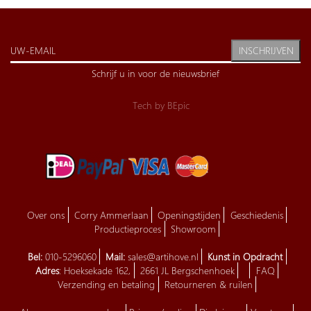
INSCHRIJVEN
Schrijf u in voor de nieuwsbrief
Tech by
BEpic
Over ons
Corry Ammerlaan
Openingstijden
Geschiedenis
Productieproces
Showroom
Bel:
010-5296060
Mail:
sales@artihove.nl
Kunst in Opdracht
Adres
: Hoeksekade 162,
2661 JL Bergschenhoek
FAQ
Verzending en betaling
Retourneren & ruilen