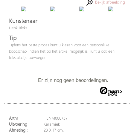
Bekijk afbeelding
Kunstenaar
Henk Bloks
Tip
Tijdens het bestelproces kunt u kiezen voor een persoonlijke
boodschap. Indien het op het artikel mogelijk is, kunt u ook een
tekstplaatje toevoegen.
Er zijn nog geen beoordelingen.
Artnr :
HENM000737
Uitvoering :
Keramiek
Afmeting :
23 X 17 cm.