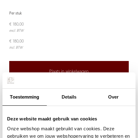
Per stuk
€ 180,00
excl. BTW
€ 180,00
incl. BTW
Plaats in winkelwagen
Doordeweeks voor 13.00 uur besteld, de volgende werkdag
Toestemming
Details
Over
verzonden.
De aangegeven prijs is incl.
Verzendkosten.
Deze website maakt gebruik van cookies
Garantie:
Onze webshop maakt gebruikt van cookies. Deze
Niet goed, geld terug
gebruiken we om jouw webshopervaring te verbeteren en