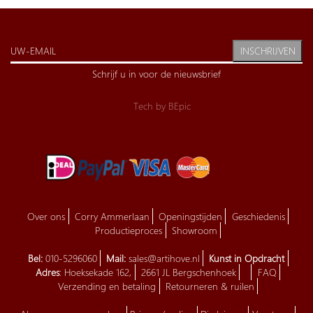
INSCHRIJVEN
Schrijf u in voor de nieuwsbrief
Tech by
BEpic
Over ons
Corry Ammerlaan
Openingstijden
Geschiedenis
Productieproces
Showroom
Bel:
010-5296060
Mail:
sales@artihove.nl
Kunst in Opdracht
Adres
: Hoeksekade 162,
2661 JL Bergschenhoek
FAQ
Verzending en betaling
Retourneren & ruilen