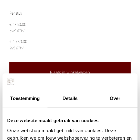
Per stuk
€ 1750,00
excl. BTW
€ 1.750,00
incl. BTW
Plaats in winkelwagen
Doordeweeks voor 13.00 uur besteld, de volgende werkdag
Toestemming
Details
Over
verzonden.
De aangegeven prijs is incl.
Verzendkosten.
Deze website maakt gebruik van cookies
Garantie:
Onze webshop maakt gebruikt van cookies. Deze
Niet goed, geld terug
gebruiken we om jouw webshopervaring te verbeteren en