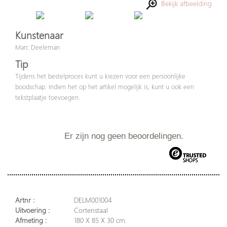
Bekijk afbeelding
Kunstenaar
Marc Deeleman
Tip
Tijdens het bestelproces kunt u kiezen voor een persoonlijke
boodschap. Indien het op het artikel mogelijk is, kunt u ook een
tekstplaatje toevoegen.
Er zijn nog geen beoordelingen.
Artnr :
DELM001004
Uitvoering :
Cortenstaal
Afmeting :
180 X 85 X 30 cm.