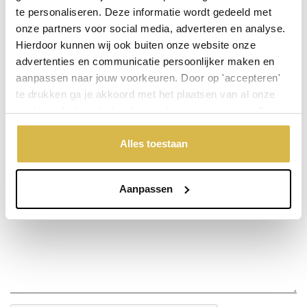
te personaliseren. Deze informatie wordt gedeeld met
onze partners voor social media, adverteren en analyse.
Stel een vraag over dit product
Hierdoor kunnen wij ook buiten onze website onze
advertenties en communicatie persoonlijker maken en
Uw naam
aanpassen naar jouw voorkeuren. Door op 'accepteren'
te drukken ga je akkoord met het plaatsen van al onze
cookies. Je kunt bij 'cookievoorkeuren wijzigen' zelf
Emailadres
aangeven welke cookies jouw akkoord krijgen. En door te
'weigeren' worden alleen de functionele cookies
Alles toestaan
geplaatst. Bekijk onze cookieverklaring voor meer
Telefoonnummer
informatie.
Aanpassen
Uw vraag