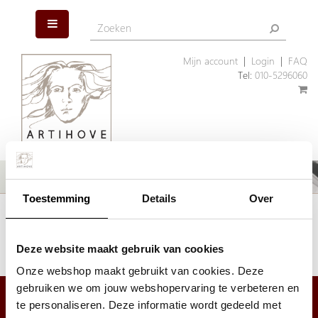
Mijn account
|
Login
|
FAQ
Tel:
010-5296060
Toestemming
Details
Over
Het artikel dat u zoekt is helaas niet meer aanwezig. Wellicht kunnen
wij u helpen met een ander, vergelijkbaar artikel.
Klik hier
om ons assortiment geschenken te bekijken.
Deze website maakt gebruik van cookies
Onze webshop maakt gebruikt van cookies. Deze
gebruiken we om jouw webshopervaring te verbeteren en
te personaliseren. Deze informatie wordt gedeeld met