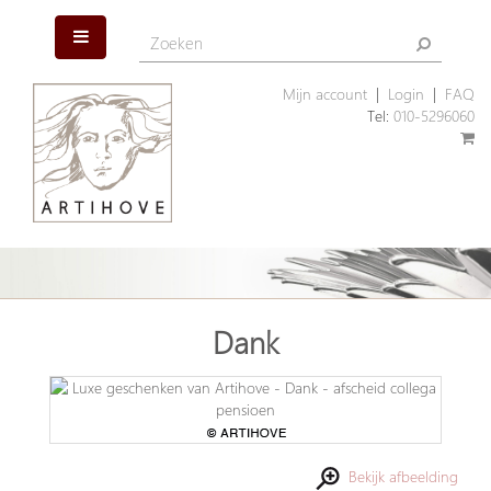
Mijn account
|
Login
|
FAQ
Tel:
010-5296060
Dank
Bekijk afbeelding