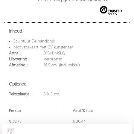
Inhoud
Sculptuur De handdruk
Motivatiekaart met CV kunstenaar
Artnr :
015411MSLQ
Uitvoering :
Verbronsd
Afmeting :
18.5 cm. (incl. sokkel)
Optioneel
Tekstplaatje :
3 X 3 cm.
Per stuk
Vanaf 10 stuks
€ 39,75
€ 36,47
excl. BTW
excl. BTW