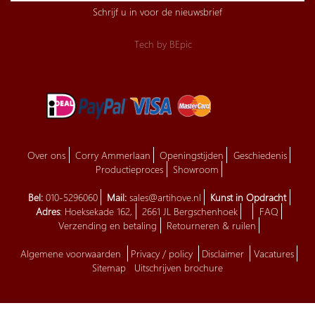
Schrijf u in voor de nieuwsbrief
Tech by
BEpic
Over ons
Corry Ammerlaan
Openingstijden
Geschiedenis
Productieproces
Showroom
Bel:
010-5296060
Mail:
sales@artihove.nl
Kunst in Opdracht
Adres
: Hoeksekade 162,
2661 JL Bergschenhoek
FAQ
Verzending en betaling
Retourneren & ruilen
Algemene voorwaarden
Privacy / policy
Disclaimer
Vacatures
Sitemap
Uitschrijven brochure