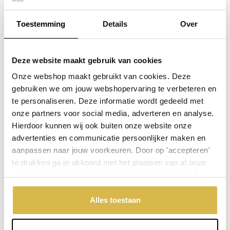
€ 48,10
€ 44,13
incl. BTW
incl. BTW
Toestemming
Details
Over
Plaats in winkelwagen
Deze website maakt gebruik van cookies
Onze webshop maakt gebruikt van cookies. Deze
gebruiken we om jouw webshopervaring te verbeteren en
Doordeweeks voor 13.00 uur besteld, de volgende werkdag
te personaliseren. Deze informatie wordt gedeeld met
verzonden.
onze partners voor social media, adverteren en analyse.
De weergegeven prijs is excl.
Verzendkosten
Hierdoor kunnen wij ook buiten onze website onze
advertenties en communicatie persoonlijker maken en
Garantie: 1 jaar
aanpassen naar jouw voorkeuren. Door op 'accepteren'
Niet goed, geld terug
te drukken ga je akkoord met het plaatsen van al onze
cookies. Je kunt bij 'cookievoorkeuren wijzigen' zelf
aangeven welke cookies jouw akkoord krijgen. En door te
Stel een vraag over dit product
'weigeren' worden alleen de functionele cookies
Alles toestaan
geplaatst. Bekijk onze cookieverklaring voor meer
Uw naam
informatie.