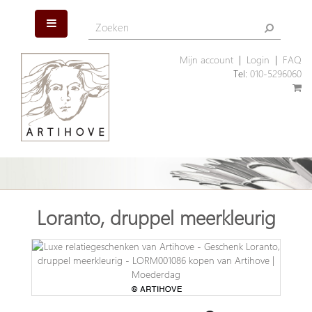
Mijn account
|
Login
|
FAQ
Tel:
010-5296060
Loranto, druppel meerkleurig