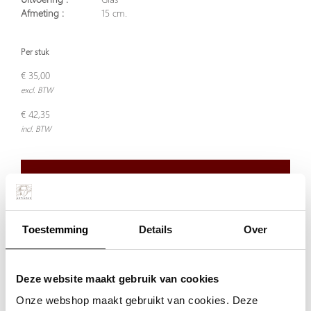
Afmeting :
15 cm.
Per stuk
€ 35,00
excl. BTW
€ 42,35
incl. BTW
Niet op voorraad
Toestemming
Details
Over
Niet op voorraad
De weergegeven prijs is excl.
Verzendkosten
Deze website maakt gebruik van cookies
Garantie: 1 jaar
Onze webshop maakt gebruikt van cookies. Deze
Niet goed, geld terug