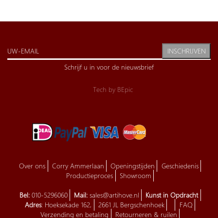
INSCHRIJVEN
Schrijf u in voor de nieuwsbrief
Tech by
BEpic
Over ons
Corry Ammerlaan
Openingstijden
Geschiedenis
Productieproces
Showroom
Bel:
010-5296060
Mail:
sales@artihove.nl
Kunst in Opdracht
Adres
: Hoeksekade 162,
2661 JL Bergschenhoek
FAQ
Verzending en betaling
Retourneren & ruilen