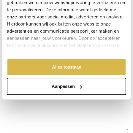
gebruiken we om jouw webshopervaring te verbeteren en
te personaliseren. Deze informatie wordt gedeeld met
onze partners voor social media, adverteren en analyse.
Stel een vraag over dit product
Hierdoor kunnen wij ook buiten onze website onze
advertenties en communicatie persoonlijker maken en
Uw naam
aanpassen naar jouw voorkeuren. Door op 'accepteren'
te drukken ga je akkoord met het plaatsen van al onze
cookies. Je kunt bij 'cookievoorkeuren wijzigen' zelf
Emailadres
aangeven welke cookies jouw akkoord krijgen. En door te
'weigeren' worden alleen de functionele cookies
Alles toestaan
geplaatst. Bekijk onze cookieverklaring voor meer
Telefoonnummer
informatie.
Aanpassen
Uw vraag