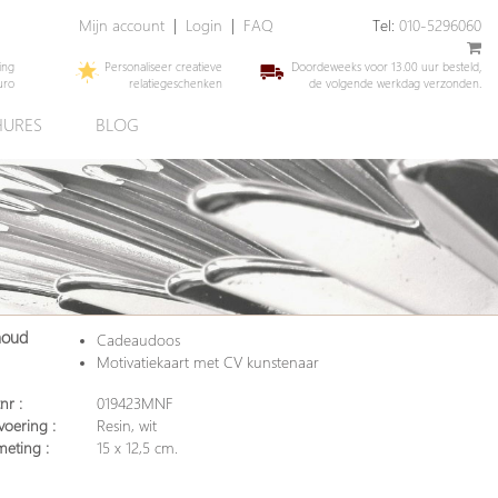
Mijn account
|
Login
|
FAQ
Tel:
010-5296060
ing
Personaliseer creatieve
Doordeweeks voor 13.00 uur besteld,
uro
relatiegeschenken
de volgende werkdag verzonden.
URES
BLOG
houd
Cadeaudoos
Motivatiekaart met CV kunstenaar
nr :
019423MNF
voering :
Resin, wit
meting :
15 x 12,5 cm.