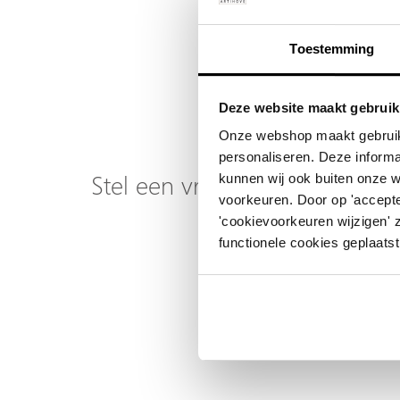
Er zijn 
Toestemming
Deze website maakt gebruik
Onze webshop maakt gebruik
personaliseren. Deze informa
kunnen wij ook buiten onze 
Stel een vraag over dit produ
voorkeuren. Door op 'accepte
'cookievoorkeuren wijzigen' 
Uw naam
functionele cookies geplaatst
Emailadres
Telefoonnummer
Uw vraag