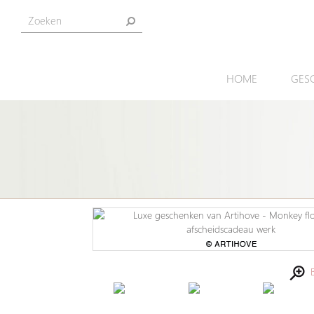
HOME
GES
Be