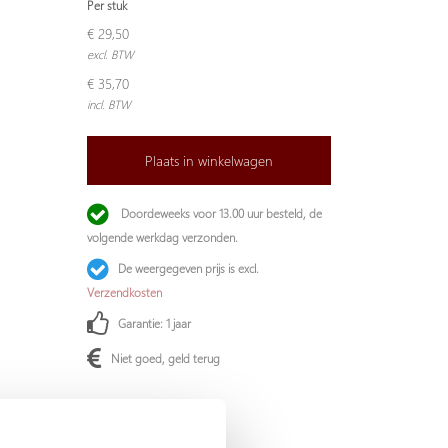
Per stuk
€ 29,50
excl. BTW
€ 35,70
incl. BTW
Plaats in winkelwagen
Doordeweeks voor 13.00 uur besteld, de
volgende werkdag verzonden.
De weergegeven prijs is excl.
Verzendkosten
Garantie: 1 jaar
Niet goed, geld terug