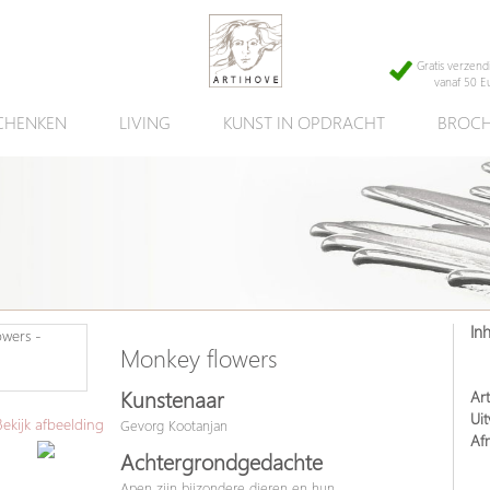
Gratis verzend
vanaf 50 E
CHENKEN
LIVING
KUNST IN OPDRACHT
BROCH
In
Monkey flowers
Kunstenaar
Art
Uit
kijk afbeelding
Gevorg Kootanjan
Af
Achtergrondgedachte
Apen zijn bijzondere dieren en hun