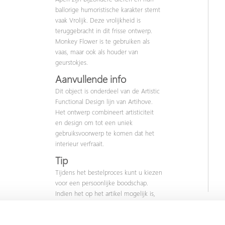
ballorige humoristische karakter stemt
vaak Vrolijk. Deze vrolijkheid is
teruggebracht in dit frisse ontwerp.
Monkey Flower is te gebruiken als
vaas, maar ook als houder van
geurstokjes.
Aanvullende info
Dit object is onderdeel van de Artistic
Functional Design lijn van Artihove.
Het ontwerp combineert artisticiteit
en design om tot een uniek
gebruiksvoorwerp te komen dat het
interieur verfraait.
Tip
Tijdens het bestelproces kunt u kiezen
voor een persoonlijke boodschap.
Indien het op het artikel mogelijk is,
kunt u ook een tekstplaatje
toevoegen.