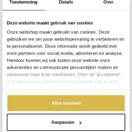
Toestemming
Details
Over
Plaats in winkelwagen
Deze website maakt gebruik van cookies
Doordeweeks voor 13.00 uur besteld, de volgende werkdag
verzonden.
Onze webshop maakt gebruikt van cookies. Deze
gebruiken we om jouw webshopervaring te verbeteren en
De weergegeven prijs is excl.
Verzendkosten
te personaliseren. Deze informatie wordt gedeeld met
Garantie: 1 jaar
onze partners voor social media, adverteren en analyse.
Hierdoor kunnen wij ook buiten onze website onze
Niet goed, geld terug
advertenties en communicatie persoonlijker maken en
aanpassen naar jouw voorkeuren. Door op 'accepteren'
te drukken ga je akkoord met het plaatsen van al onze
Stel een vraag over dit product
cookies. Je kunt bij 'cookievoorkeuren wijzigen' zelf
aangeven welke cookies jouw akkoord krijgen. En door te
Uw naam
'weigeren' worden alleen de functionele cookies
Alles toestaan
geplaatst. Bekijk onze cookieverklaring voor meer
informatie.
Emailadres
Aanpassen