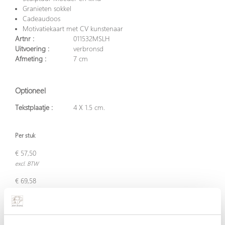
Granieten sokkel
Cadeaudoos
Motivatiekaart met CV kunstenaar
Artnr :
011532MSLH
Uitvoering :
verbronsd
Afmeting :
7 cm
Optioneel
Tekstplaatje :
4 X 1.5 cm.
Per stuk
€ 57,50
excl. BTW
€ 69,58
incl. BTW