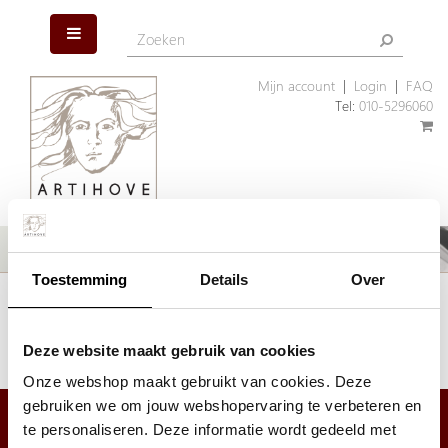
Mijn account
|
Login
|
FAQ
Tel:
010-5296060
Toestemming
Details
Over
Het artikel dat u zoekt is helaas niet meer aanwezig. Wellicht kunnen
wij u helpen met een ander, vergelijkbaar artikel.
Klik hier
om ons assortiment geschenken te bekijken.
Deze website maakt gebruik van cookies
Onze webshop maakt gebruikt van cookies. Deze
gebruiken we om jouw webshopervaring te verbeteren en
te personaliseren. Deze informatie wordt gedeeld met