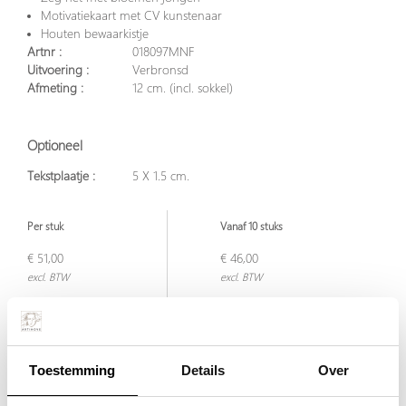
Motivatiekaart met CV kunstenaar
Houten bewaarkistje
Artnr :
018097MNF
Uitvoering :
Verbronsd
Afmeting :
12 cm. (incl. sokkel)
Optioneel
Tekstplaatje :
5 X 1.5 cm.
Per stuk
Vanaf 10 stuks
€ 51,00
€ 46,00
excl. BTW
excl. BTW
€ 61,71
€ 55,66
incl. BTW
incl. BTW
Toestemming
Details
Over
Plaats in winkelwagen