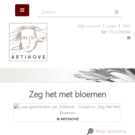
Mijn account
|
Login
|
FAQ
Tel:
010-5296060
Zeg het met bloemen
Bekijk afbeelding