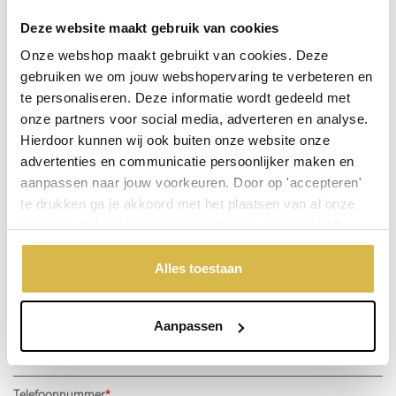
Deze website maakt gebruik van cookies
Onze webshop maakt gebruikt van cookies. Deze
Doordeweeks voor 13.00 uur besteld, de volgende werkdag
gebruiken we om jouw webshopervaring te verbeteren en
verzonden.
te personaliseren. Deze informatie wordt gedeeld met
De weergegeven prijs is excl.
Verzendkosten
onze partners voor social media, adverteren en analyse.
Garantie: 1 jaar
Hierdoor kunnen wij ook buiten onze website onze
advertenties en communicatie persoonlijker maken en
Niet goed, geld terug
aanpassen naar jouw voorkeuren. Door op 'accepteren'
te drukken ga je akkoord met het plaatsen van al onze
cookies. Je kunt bij 'cookievoorkeuren wijzigen' zelf
Stel een vraag over dit product
aangeven welke cookies jouw akkoord krijgen. En door te
'weigeren' worden alleen de functionele cookies
Alles toestaan
Uw naam
geplaatst. Bekijk onze cookieverklaring voor meer
informatie.
Aanpassen
Emailadres
Telefoonnummer