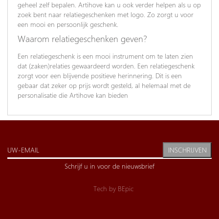
geheel zelf bepalen. Artihove kan u ook verder helpen als u op
zoek bent naar relatiegeschenken met logo. Zo zorgt u voor
een mooi en persoonlijk geschenk.
Waarom relatiegeschenken geven?
Een relatiegeschenk is een mooi instrument om te laten zien
dat (zaken)relaties gewaardeerd worden. Een relatiegeschenk
zorgt voor een blijvende positieve herinnering. Dit is een
gebaar dat zeker op prijs wordt gesteld, al helemaal met de
personalisatie die Artihove kan bieden
INSCHRIJVEN
Schrijf u in voor de nieuwsbrief
Tech by
BEpic