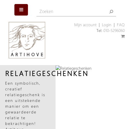
Mijn account
|
Login
|
FAQ
Tel:
010-5296060
RELATIEGESCHENKEN
Een symbolisch,
creatief
relatiegeschenk is
een uitstekende
manier om een
gewaardeerde
relatie te
bekrachtigen!