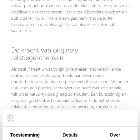
ontwerpen benadrukken een goede relatie en de hoop deze in
positieve zin voort te zetten. Met onze bijzondere geschenken
zult u zeker indruk maken; een geschenk met de juiste
boodschap die de ontvanger bij zal blijven en zeker zal
waarderen.
De kracht van originele
relatiegeschenken
Als bedrijf heeft u waarschijnlijk te maken met verschillende
(zaken)relaties. Denk bijvoorbeeld aan leveranciers,
partnerbedrijven, klanten en personeel of vrijwilligers. Wanneer
u al jaren een prettige samenwerking heeft met zo’n relatie,
wilt u dat natuurlijk ook graag zo houden. Een kunstzinnig en
origineel geschenk is hét ideale cadeau om de betreffende
relatie te laten weten dat u de samenwerking koestert en
waardeert. Onze originele relatiegeschenken zullen
ongetwijfeld een prominent plekje krijgen en zijn een blijvende
herinnering voor de ontvanger.
Toestemming
Details
Over