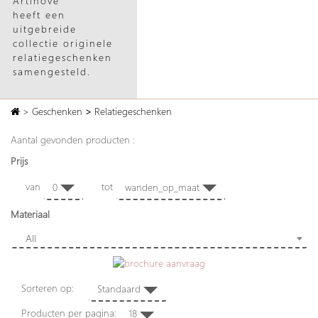
Artihove
heeft een
uitgebreide
collectie originele
relatiegeschenken
samengesteld.
>
Geschenken
>
Relatiegeschenken
Aantal gevonden producten :
Prijs
van
tot
0
wanden_op_maat
Materiaal
All
Sorteren op:
Standaard
Producten per pagina:
18