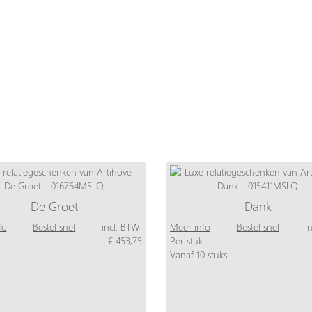
De Groet
Dank
fo
Bestel snel
incl. BTW:
Meer info
Bestel snel
i
€ 453,75
Per stuk
Vanaf 10 stuks