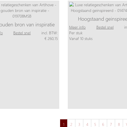
Hoogstaand geinspire
ouden bron van inspiratie
Meer info
Bestel snel
i
fo
Bestel snel
incl. BTW:
Per stuk
€ 260,15
Vanaf 10 stuks
1
2
3
4
5
6
7
8