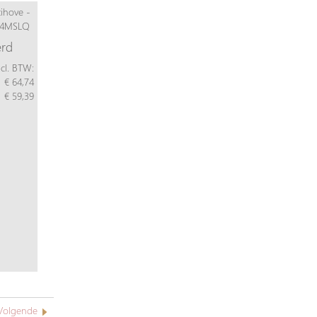
erd
ncl. BTW:
€ 64,74
€ 59,39
Volgende