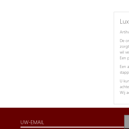
Lux
Artih
De on
zorgt
wil v
Een p
Een a
stapp
U kun
achte
Wij a