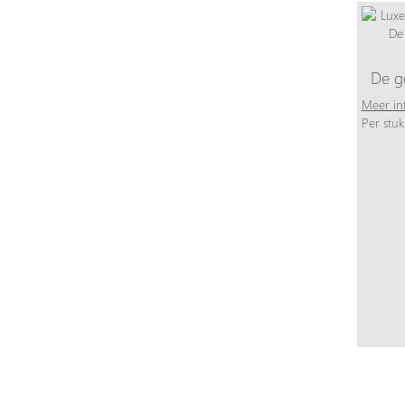
De g
Meer in
Per stuk