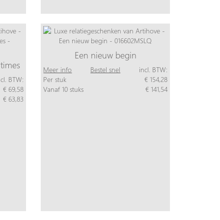
Een nieuw begin
 times
Meer info
Bestel snel
incl. BTW:
ncl. BTW:
Per stuk
€ 154,28
€ 69,58
Vanaf 10 stuks
€ 141,54
€ 63,83