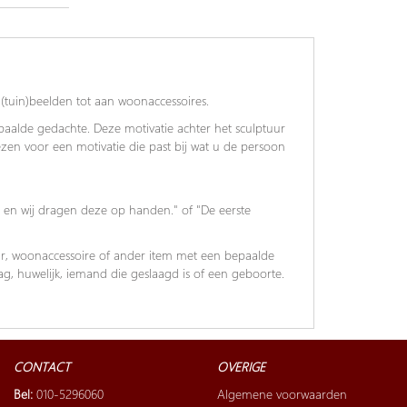
(tuin)beelden tot aan woonaccessoires.
alde gedachte. Deze motivatie achter het sculptuur
iezen voor een motivatie die past bij wat u de persoon
 en wij dragen deze op handen." of "De eerste
ur, woonaccessoire of ander item met een bepaalde
, huwelijk, iemand die geslaagd is of een geboorte.
CONTACT
OVERIGE
Bel:
010-5296060
Algemene voorwaarden