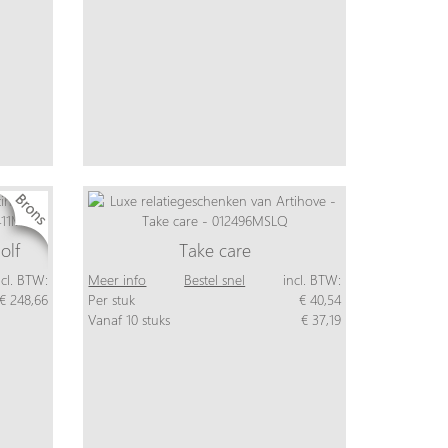
olf
Take care
ncl. BTW:
Meer info
Bestel snel
incl. BTW:
€ 248,66
Per stuk
€ 40,54
Vanaf 10 stuks
€ 37,19