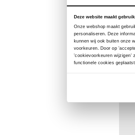
Deze website maakt gebruik
Onze webshop maakt gebruik
personaliseren. Deze informa
kunnen wij ook buiten onze 
voorkeuren. Door op 'accepte
'cookievoorkeuren wijzigen' 
Meer in
functionele cookies geplaatst
Per stuk
Vanaf 10