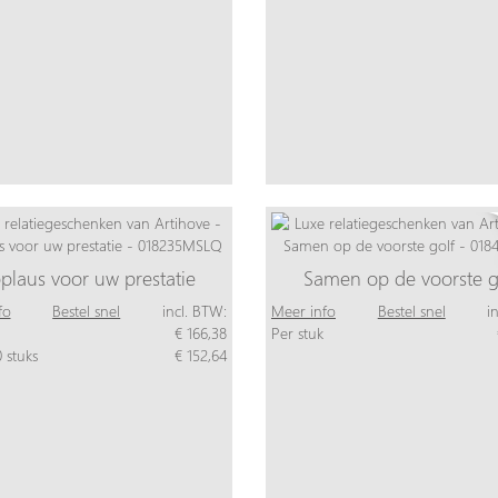
plaus voor uw prestatie
Samen op de voorste g
fo
Bestel snel
incl. BTW:
Meer info
Bestel snel
i
€ 166,38
Per stuk
 stuks
€ 152,64