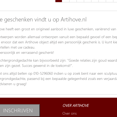
e geschenken vindt u op Artihove.nl
ove heeft een groot en origineel aanbod in luxe geschenken, variërend van 
twerpen worden allemaal ontworpen vanuit een bepaald gevoel of een bepa
 ervoor dat een Artihove object altijd een persoonlijk geschenk is. U kunt k
ertellen met uw cadeau.
ersoonlijk en verrassend geschenk!
chtergrondgedachte kan bijvoorbeeld zijn: "Goede relaties zijn goud waard
en zijn gezet. Succes gewenst in de toekomst!".
t ons altijd bellen op 010-5296060 indien u op zoek bent naar een sculptu
rgrondgedachte, passend bij een bepaalde gelegenheid zoals een verjaardag
dviseren u graag!
OVER ARTIHOVE
INSCHRIJVEN
Over ons