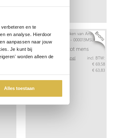
verbeteren en te
ren en analyse. Hierdoor
 en aanpassen naar jouw
Van mens tot mens
es. Je kunt bij
lde
eigeren' worden alleen de
Meer info
Bestel snel
incl. BTW:
Per stuk
€ 69,58
ncl. BTW:
Vanaf 10 stuks
€ 63,83
€ 130,08
€ 120,40
Alles toestaan