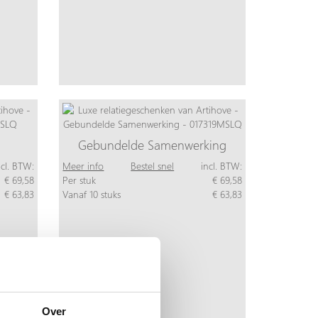
Gebundelde Samenwerking
ncl. BTW:
Meer info
Bestel snel
incl. BTW:
€ 69,58
Per stuk
€ 69,58
€ 63,83
Vanaf 10 stuks
€ 63,83
Over