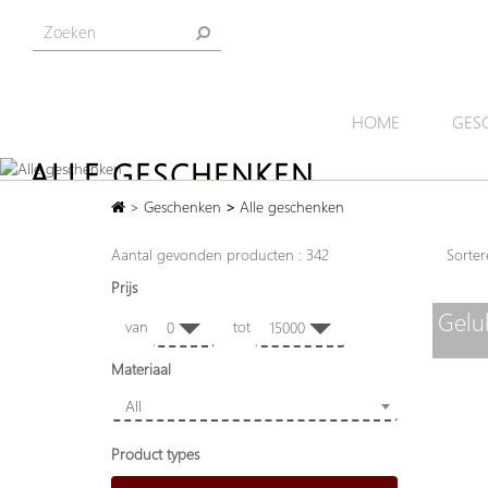
HOME
GES
ALLE GESCHENKEN
>
Geschenken
>
Alle geschenken
Bij Artihove vindt u de mooiste blijvende geschenk
van bronzen sculpturen, schalen en vazen,
Aantal gevonden producten : 342
Sort
tot cadeaukistjes en kleine beeldjes.
Prijs
Gelu
van
tot
0
15000
Materiaal
All
Product types