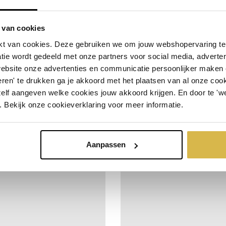
 van cookies
t van cookies. Deze gebruiken we om jouw webshopervaring te 
tie wordt gedeeld met onze partners voor social media, adverte
website onze advertenties en communicatie persoonlijker maken
Hart voor elkaar
ren' te drukken ga je akkoord met het plaatsen van al onze cooki
Chapeau met het behaa
zelf aangeven welke cookies jouw akkoord krijgen. En door te 'w
fo
Bestel snel
incl. BTW:
succes
. Bekijk onze cookieverklaring voor meer informatie.
€ 27,23
Meer info
Bestel snel
i
 stuks
€ 24,98
Per stuk
Vanaf 10 stuks
Aanpassen