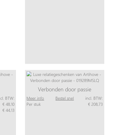
Verbonden door passie
ncl. BTW:
Meer info
Bestel snel
incl. BTW:
€ 48,10
Per stuk
€ 208,73
€ 44,13