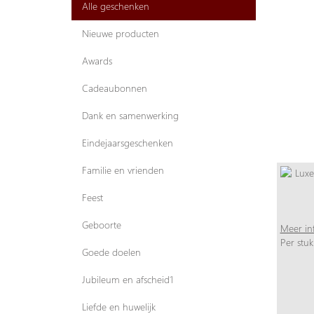
Alle geschenken
Nieuwe producten
Awards
Cadeaubonnen
Dank en samenwerking
Eindejaarsgeschenken
Familie en vrienden
Feest
Geboorte
Meer in
Per stuk
Goede doelen
Jubileum en afscheid1
Liefde en huwelijk