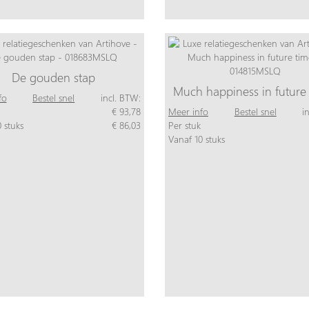
De gouden stap
Much happiness in future
fo
Bestel snel
incl. BTW:
€ 93,78
Meer info
Bestel snel
i
 stuks
€ 86,03
Per stuk
Vanaf 10 stuks