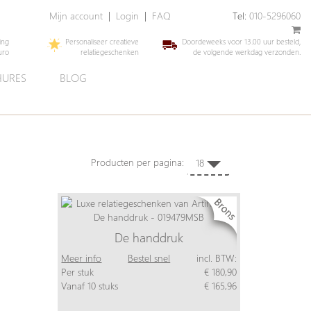
Mijn account
|
Login
|
FAQ
Tel:
010-5296060
ing
Personaliseer creatieve
Doordeweeks voor 13.00 uur besteld,
uro
relatiegeschenken
de volgende werkdag verzonden.
URES
BLOG
Producten per pagina:
18
De handdruk
Meer info
Bestel snel
incl. BTW:
Per stuk
€ 180,90
Vanaf 10 stuks
€ 165,96