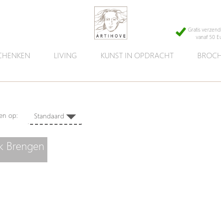
Gratis verzend
vanaf 50 E
CHENKEN
LIVING
KUNST IN OPDRACHT
BROCH
en,
eren op:
Standaard
k Brengen