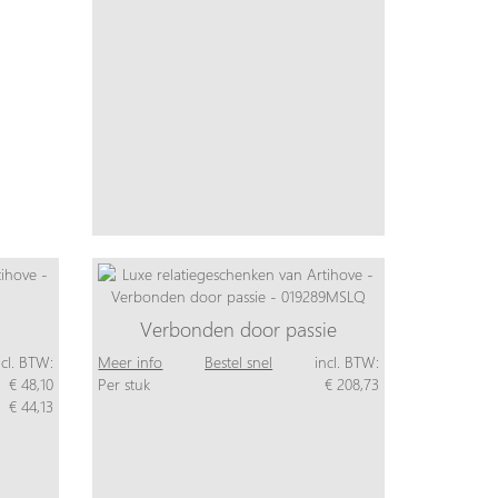
Verbonden door passie
ncl. BTW:
Meer info
Bestel snel
incl. BTW:
€ 48,10
Per stuk
€ 208,73
€ 44,13