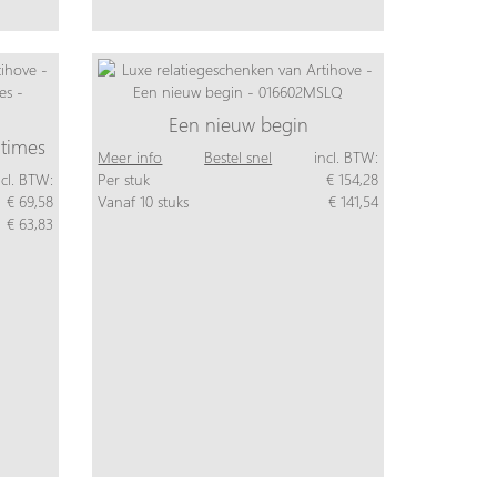
Een nieuw begin
 times
Meer info
Bestel snel
incl. BTW:
ncl. BTW:
Per stuk
€ 154,28
€ 69,58
Vanaf 10 stuks
€ 141,54
€ 63,83