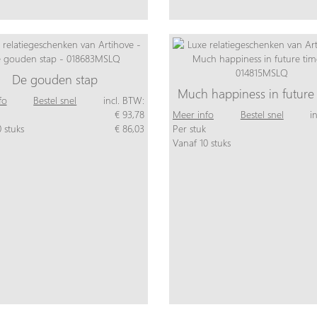
De gouden stap
Much happiness in future
fo
Bestel snel
incl. BTW:
€ 93,78
Meer info
Bestel snel
i
 stuks
€ 86,03
Per stuk
Vanaf 10 stuks