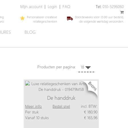
Mijn account
|
Login
|
FAQ
Tel:
010-5296060
ing
Personaliseer creatieve
Doordeweeks voor 13.00 uur besteld,
uro
relatiegeschenken
de volgende werkdag verzonden.
URES
BLOG
Producten per pagina:
18
De handdruk
Meer info
Bestel snel
incl. BTW:
Per stuk
€ 180,90
Vanaf 10 stuks
€ 165,96