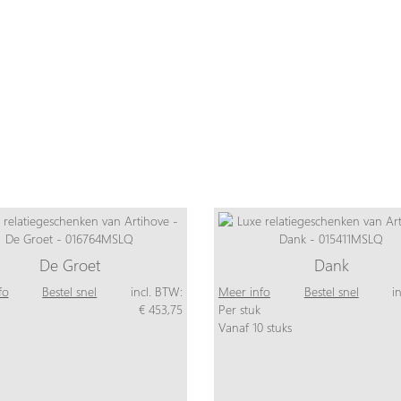
De Groet
Dank
fo
Bestel snel
incl. BTW:
Meer info
Bestel snel
i
€ 453,75
Per stuk
Vanaf 10 stuks