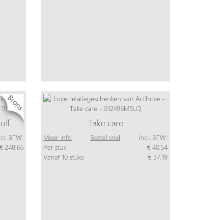
olf
Take care
ncl. BTW:
Meer info
Bestel snel
incl. BTW:
€ 248,66
Per stuk
€ 40,54
Vanaf 10 stuks
€ 37,19