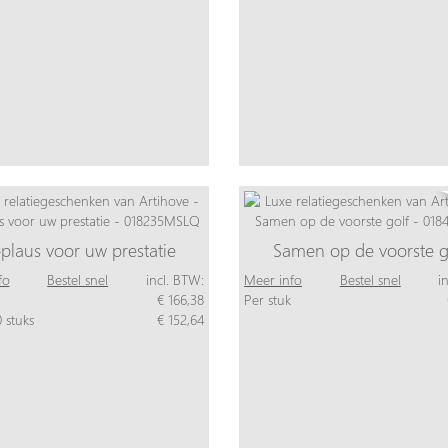
plaus voor uw prestatie
Samen op de voorste g
fo
Bestel snel
incl. BTW:
Meer info
Bestel snel
i
€ 166,38
Per stuk
 stuks
€ 152,64