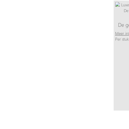
De g
Meer in
Per stuk