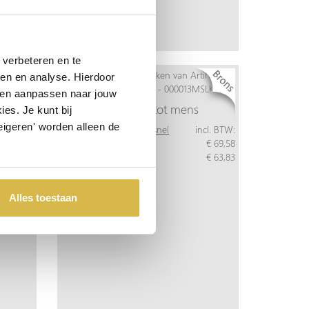
verbeteren en te
ren en analyse. Hierdoor
 en aanpassen naar jouw
Van mens tot mens
es. Je kunt bij
lde
eigeren' worden alleen de
Meer info
Bestel snel
incl. BTW:
Per stuk
€ 69,58
ncl. BTW:
Vanaf 10 stuks
€ 63,83
€ 130,08
€ 120,40
Alles toestaan