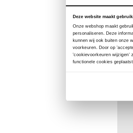
Deze website maakt gebruik
Onze webshop maakt gebruik
personaliseren. Deze informa
kunnen wij ook buiten onze 
voorkeuren. Door op 'accepte
'cookievoorkeuren wijzigen' 
Meer in
functionele cookies geplaatst
Per stuk
Vanaf 10