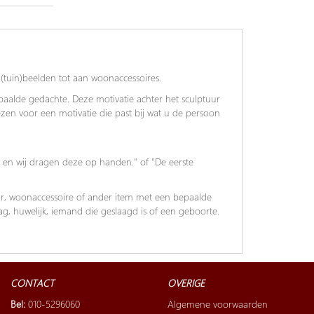
(tuin)beelden tot aan woonaccessoires.
alde gedachte. Deze motivatie achter het sculptuur
iezen voor een motivatie die past bij wat u de persoon
 en wij dragen deze op handen." of "De eerste
ur, woonaccessoire of ander item met een bepaalde
, huwelijk, iemand die geslaagd is of een geboorte.
CONTACT
OVERIGE
Bel:
010-5296060
Algemene voorwaarden