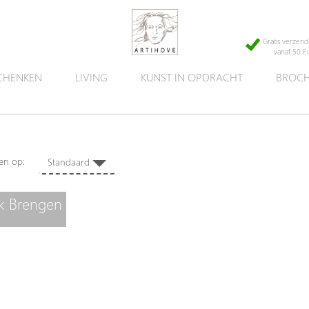
Gratis verzend
vanaf 50 E
CHENKEN
LIVING
KUNST IN OPDRACHT
BROCH
en,
eren op:
Standaard
k Brengen