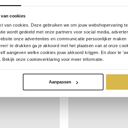
 van cookies
t van cookies. Deze gebruiken we om jouw webshopervaring te 
tie wordt gedeeld met onze partners voor social media, adverte
website onze advertenties en communicatie persoonlijker maken
Hart voor elkaar
ren' te drukken ga je akkoord met het plaatsen van al onze cooki
Chapeau met het behaa
zelf aangeven welke cookies jouw akkoord krijgen. En door te 'w
fo
Bestel snel
incl. BTW:
succes
. Bekijk onze cookieverklaring voor meer informatie.
€ 27,23
Meer info
Bestel snel
i
 stuks
€ 24,98
Per stuk
Vanaf 10 stuks
Aanpassen