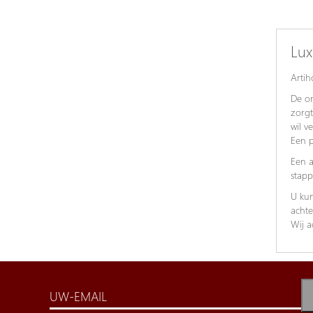
Lux
Artih
De on
zorgt
wil v
Een p
Een a
stapp
U kun
achte
Wij a