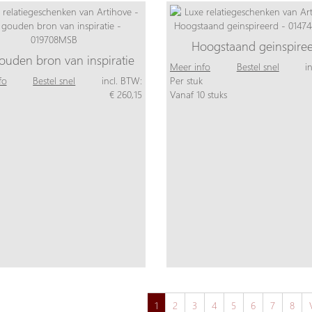
Hoogstaand geinspire
ouden bron van inspiratie
Meer info
Bestel snel
i
fo
Bestel snel
incl. BTW:
Per stuk
€ 260,15
Vanaf 10 stuks
1
2
3
4
5
6
7
8