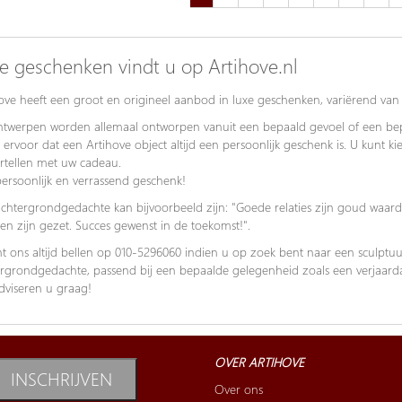
e geschenken vindt u op Artihove.nl
ove heeft een groot en origineel aanbod in luxe geschenken, variërend van 
twerpen worden allemaal ontworpen vanuit een bepaald gevoel of een bepa
 ervoor dat een Artihove object altijd een persoonlijk geschenk is. U kunt k
ertellen met uw cadeau.
ersoonlijk en verrassend geschenk!
chtergrondgedachte kan bijvoorbeeld zijn: "Goede relaties zijn goud waard
en zijn gezet. Succes gewenst in de toekomst!".
t ons altijd bellen op 010-5296060 indien u op zoek bent naar een sculptu
rgrondgedachte, passend bij een bepaalde gelegenheid zoals een verjaardag
dviseren u graag!
OVER ARTIHOVE
INSCHRIJVEN
Over ons