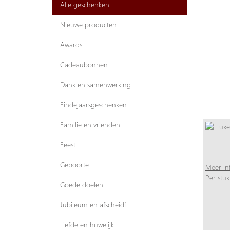
Alle geschenken
Nieuwe producten
Awards
Cadeaubonnen
Dank en samenwerking
Eindejaarsgeschenken
Familie en vrienden
Feest
Geboorte
Meer in
Per stuk
Goede doelen
Jubileum en afscheid1
Liefde en huwelijk