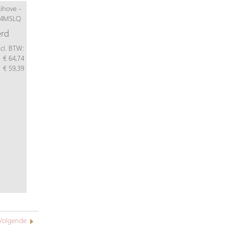
erd
ncl. BTW:
€ 64,74
€ 59,39
Volgende