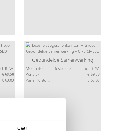
Gebundelde Samenwerking
ncl. BTW:
Meer info
Bestel snel
incl. BTW:
€ 69,58
Per stuk
€ 69,58
€ 63,83
Vanaf 10 stuks
€ 63,83
Over