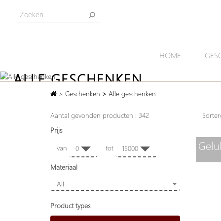
HOME
GES
ALLE GESCHENKEN
>
Geschenken
>
Alle geschenken
Bij Artihove vindt u de mooiste blijvende geschenk
van bronzen sculpturen, schalen en vazen,
Aantal gevonden producten : 342
Sort
tot cadeaukistjes en kleine beeldjes.
Prijs
Gelu
van
tot
0
15000
Materiaal
All
Product types