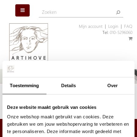
Mijn account
|
Login
|
FAQ
Tel:
010-5296060
Toestemming
Details
Over
Het artikel dat u zoekt is helaas niet meer aanwezig. Wellicht kunnen
wij u helpen met een ander, vergelijkbaar artikel.
Klik hier
om ons assortiment geschenken te bekijken.
Deze website maakt gebruik van cookies
Onze webshop maakt gebruikt van cookies. Deze
gebruiken we om jouw webshopervaring te verbeteren en
te personaliseren. Deze informatie wordt gedeeld met