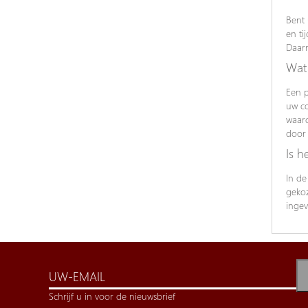
Bent 
en ti
Daarn
Wat 
Een p
uw co
waard
door 
Is h
In de
gekoz
ingev
Schrijf u in voor de nieuwsbrief