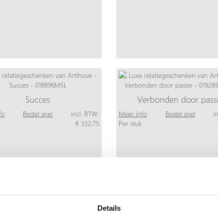
Succes
Verbonden door pass
fo
Bestel snel
incl. BTW:
Meer info
Bestel snel
i
€ 332,75
Per stuk
Details