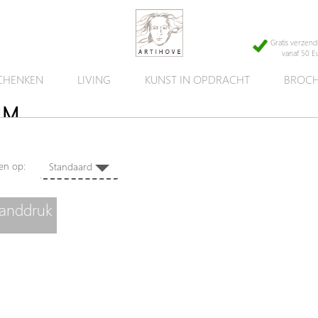
Gratis verzend
vanaf 50 E
CHENKEN
LIVING
KUNST IN OPDRACHT
BROCH
UM
eren op:
Standaard
van
anddruk