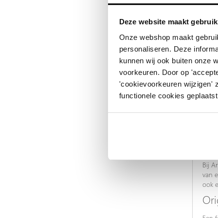
Deze website maakt gebruik
Onze webshop maakt gebruik
personaliseren. Deze informa
kunnen wij ook buiten onze 
voorkeuren. Door op 'accepte
'cookievoorkeuren wijzigen' 
functionele cookies geplaatst
Cad
Bij A
kijke
doen 
tonen
Bij A
van e
ook e
Ori
Een f