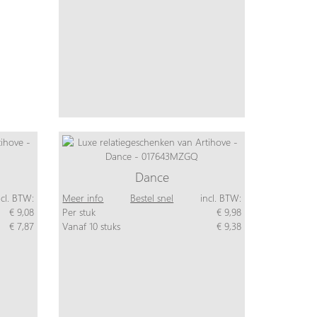
Dance
ncl. BTW:
Meer info
Bestel snel
incl. BTW:
€ 9,08
Per stuk
€ 9,98
€ 7,87
Vanaf 10 stuks
€ 9,38