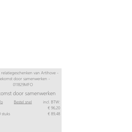
komst door samenwerken
fo
Bestel snel
incl. BTW:
€ 96,20
 stuks
€ 89,48