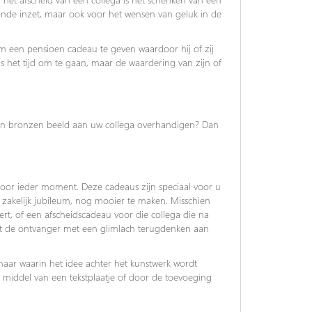
oonde inzet, maar ook voor het wensen van geluk in de
m een pensioen cadeau te geven waardoor hij of zij
s het tijd om te gaan, maar de waardering van zijn of
 een bronzen beeld aan uw collega overhandigen? Dan
voor ieder moment. Deze cadeaus zijn speciaal voor u
zakelijk jubileum, nog mooier te maken. Misschien
ert, of een afscheidscadeau voor die collega die na
aat de ontvanger met een glimlach terugdenken aan
aar waarin het idee achter het kunstwerk wordt
r middel van een tekstplaatje of door de toevoeging