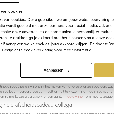
 van cookies
t van cookies. Deze gebruiken we om jouw webshopervaring te 
tie wordt gedeeld met onze partners voor social media, adverte
website onze advertenties en communicatie persoonlijker maken
Vorige
1
2
ren' te drukken ga je akkoord met het plaatsen van al onze cooki
zelf aangeven welke cookies jouw akkoord krijgen. En door te 'w
. Bekijk onze cookieverklaring voor meer informatie.
eau voor afscheid collega
rtihove bieden wij geschenken aan die blijvend zijn. Kunstwerken die een mo
n en om een goede periode aan te kunnen herinneren. Verdient een van uw co
Aanpassen
voor een 12,5 jaar jubileum of gaat u afscheid nemen van een collega die
 dan met een uniek en blijvend cadeau?
rtihove specialiseren wij ons in het maken van diverse bronzen beelden, wa
en collega meerdere beelden heeft om uit te kiezen. Is dit toch niet waar 
en ruime keuze uit glaswerk of een aantal
mooie wijnen
om mee te zeggen 
ginele afscheidscadeau collega
eestelijk afscheid van uw collega vraagt om een mooi afscheidscadeau. Voor