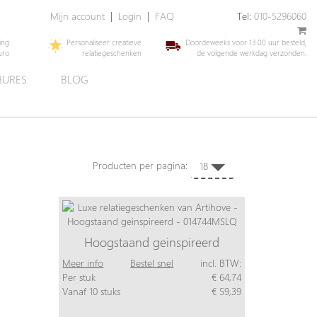
Mijn account
|
Login
|
FAQ
Tel:
010-5296060
ing
Personaliseer creatieve
Doordeweeks voor 13.00 uur besteld,
uro
relatiegeschenken
de volgende werkdag verzonden.
URES
BLOG
Producten per pagina:
18
Hoogstaand geinspireerd
Meer info
Bestel snel
incl. BTW:
Per stuk
€ 64,74
Vanaf 10 stuks
€ 59,39