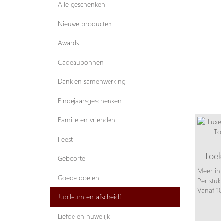
Alle geschenken
Nieuwe producten
Awards
Cadeaubonnen
Dank en samenwerking
Eindejaarsgeschenken
Familie en vrienden
Feest
Toe
Geboorte
Meer in
Goede doelen
Per stuk
Vanaf 10
Jubileum en afscheid1
Liefde en huwelijk