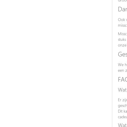
Dan
Ook w
missc
Missc
stuks
onze 
Ges
We he
een z
FA
Wat 
Er zi
gesch
Dit k
cadea
Wat 