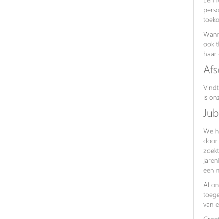
perso
toeko
Wanne
ook t
haar 
Afs
Vindt
is o
Jub
We he
door 
zoek
jaren
een m
Al on
toege
van e
Groot