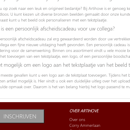
u op zoek naar een leuk en origineel bedankje? Bij Artihove is er genoeg k
jdloos. U kunt kiezen uit diverse bronzen beelden gemaakt door onze kunst
aast kunt u het beeld ook personaliseren met een tekstplaatje.
is een persoonlijk afscheidscadeau voor uw collega?
ersoonlijk afscheidscadeau zal erg gewaardeerd worden door uw vertrekkend
llega een fijne nieuwe uitdaging heeft gevonden. Een persoonlijk cadeau is 
ering voor de samenwerking. Binnen ons assortiment vindt u vele mooie 
het toevoegen van een tekstplaatje, een logo, of een persoonlijke boodscha
et mogelijk om een logo aan het tekstplaatje van het beeld 
 meeste gevallen kunt u een logo aan de tekstplaat toevoegen. Tijdens het b
en artikel mogelijk is. Hier vindt u ook een duidelijke uitleg over het uplo
ulde opmaak over. Daarom is het van belang hierbij het logo passend te
OVER ARTIHOVE
INSCHRIJVEN
Over ons
Corry Ammerlaan