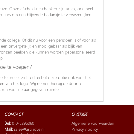
euze. Onze afscheidsgeschenken zijn uniek, origineel
enaars om een blijvende bedankje te verwezenlijken.
e collega. Of dit nu voor een pensioen is of voor als
een onvergetelijk en mooi gebaar als blijk van
bronzen beelden die kunnen worden gepersonaliseerd
p.
toe te voegen?
estelproces ziet u direct of deze optie ook voor het
aden van het logo. Wij nemen hierbij de door u
 maken voor de aangegeven ruimte.
CONTACT
OVERIGE
Bel:
010-5296060
Algemene voorwaarden
Mail:
sales@artihove.nl
Privacy / policy