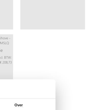
ie
ncl. BTW:
€ 208,73
Over