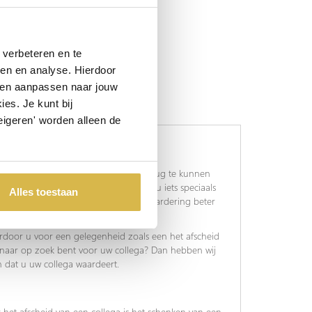
verbeteren en te
ren en analyse. Hierdoor
 en aanpassen naar jouw
es. Je kunt bij
eigeren' worden alleen de
oie tijd symboliseren, om altijd op terug te kunnen
llega’s wel eens een beloning, wilt u iets speciaals
Alles toestaan
 met pensioen gaat? Hoe kunt u uw waardering beter
ardoor u voor een gelegenheid zoals een het afscheid
u naar op zoek bent voor uw collega? Dan hebben wij
dat u uw collega waardeert.
 het afscheid van een collega is het schenken van een