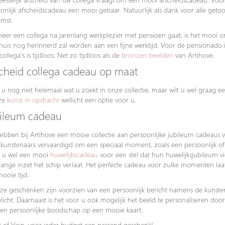
onlijk afscheidscadeau een mooi gebaar. Natuurlijk als dank voor alle get
mst.
er een collega na jarenlang werkplezier met pensioen gaat, is het mooi o
huis nog herinnerd zal worden aan een fijne werktijd. Voor de pensionado i
collega’s is tijdloos. Net zo tijdloos als de
bronzen beelden
van Artihove.
cheid collega cadeau op maat
 u nog niet helemaal wat u zoekt in onze collectie, maar wilt u wel graag
nze
kunst in opdracht
wellicht een optie voor u.
ileum cadeau
bben bij Artihove een mooie collectie aan persoonlijke jubileum cadeaus 
kunstenaars vervaardigd om een speciaal moment, zoals een persoonlijk of 
t u wel een mooi
huwelijkscadeau
voor een stel dat hun huwelijksjubileum vi
lange inzet het schip verlaat. Het perfecte cadeau voor zulke momenten l
ooie tijd.
ze geschenken zijn voorzien van een persoonlijk bericht namens de kunsten
licht. Daarnaast is het voor u ook mogelijk het beeld te personaliseren doo
en persoonlijke boodschap op een mooie kaart.
 of klein, voor ieder budget een passend geschenk!