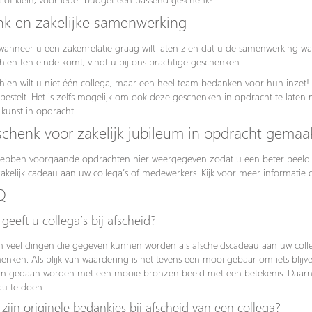
k en zakelijke samenwerking
anneer u een zakenrelatie graag wilt laten zien dat u de samenwerking 
hien ten einde komt, vindt u bij ons prachtige geschenken.
hien wilt u niet één collega, maar een heel team bedanken voor hun inzet!
 bestelt. Het is zelfs mogelijk om ook deze geschenken in opdracht te laten
kunst in opdracht.
chenk voor zakelijk jubileum in opdracht gemaa
bben voorgaande opdrachten hier weergegeven zodat u een beter beeld k
akelijk cadeau aan uw collega’s of medewerkers. Kijk voor meer informati
Q
geeft u collega’s bij afscheid?
jn veel dingen die gegeven kunnen worden als afscheidscadeau aan uw colleg
enken. Als blijk van waardering is het tevens een mooi gebaar om iets blij
an gedaan worden met een mooie bronzen beeld met een betekenis. Daarna
u te doen.
zijn originele bedankjes bij afscheid van een collega?