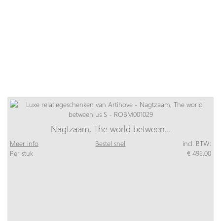
Nagtzaam, The world between…
Meer info
Bestel snel
incl. BTW:
Per stuk
€ 495,00