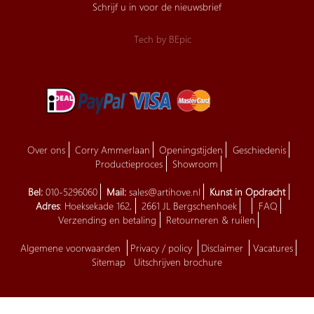
Schrijf u in voor de nieuwsbrief
Tech by
BEpic
Over ons
Corry Ammerlaan
Openingstijden
Geschiedenis
Productieproces
Showroom
Bel:
010-5296060
Mail:
sales@artihove.nl
Kunst in Opdracht
Adres
: Hoeksekade 162,
2661 JL Bergschenhoek
FAQ
Verzending en betaling
Retourneren & ruilen
Algemene voorwaarden
Privacy / policy
Disclaimer
Vacatures
Sitemap
Uitschrijven brochure