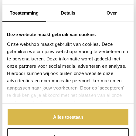
Toestemming
Details
Over
Deze website maakt gebruik van cookies
Onze webshop maakt gebruikt van cookies. Deze
gebruiken we om jouw webshopervaring te verbeteren en
te personaliseren. Deze informatie wordt gedeeld met
onze partners voor social media, adverteren en analyse.
Hierdoor kunnen wij ook buiten onze website onze
advertenties en communicatie persoonlijker maken en
aanpassen naar jouw voorkeuren. Door op 'accepteren'
te drukken ga je akkoord met het plaatsen van al onze
cookies. Je kunt bij 'cookievoorkeuren wijzigen' zelf
Betrokkenheid
aangeven welke cookies jouw akkoord krijgen. En door te
Meer info
Bestel snel
incl. BTW:
'weigeren' worden alleen de functionele cookies
Alles toestaan
Per stuk
€ 33,28
geplaatst. Bekijk onze cookieverklaring voor meer
informatie.