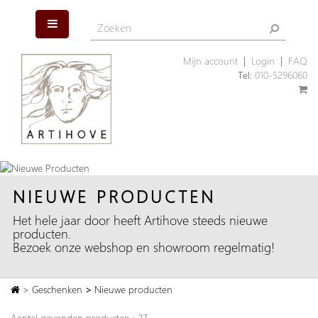
Mijn account
|
Login
|
FAQ
Tel:
010-5296060
NIEUWE PRODUCTEN
Het hele jaar door heeft Artihove steeds nieuwe
producten.
Bezoek onze webshop en showroom regelmatig!
>
Geschenken
>
Nieuwe producten
Aantal gevonden producten : 27