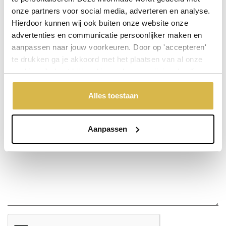
onze partners voor social media, adverteren en analyse.
Stel een vraag over dit product
Hierdoor kunnen wij ook buiten onze website onze
advertenties en communicatie persoonlijker maken en
Uw naam
aanpassen naar jouw voorkeuren. Door op 'accepteren'
te drukken ga je akkoord met het plaatsen van al onze
cookies. Je kunt bij 'cookievoorkeuren wijzigen' zelf
Emailadres
aangeven welke cookies jouw akkoord krijgen. En door te
'weigeren' worden alleen de functionele cookies
Alles toestaan
geplaatst. Bekijk onze cookieverklaring voor meer
Telefoonnummer
informatie.
Aanpassen
Uw vraag