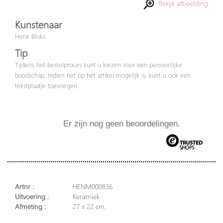
Bekijk afbeelding
Kunstenaar
Henk Bloks
Tip
Tijdens het bestelproces kunt u kiezen voor een persoonlijke
boodschap. Indien het op het artikel mogelijk is, kunt u ook een
tekstplaatje toevoegen.
Er zijn nog geen beoordelingen.
Artnr :
HENM000836
Uitvoering :
Keramiek
Afmeting :
27 x 22 cm.