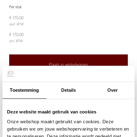
Per stuk
€ 170,00
excl. BTW
€ 170,00
incl. BTW
Plaats in winkelwagen
Doordeweeks voor 13.00 uur besteld, de volgende werkdag
Toestemming
Details
Over
verzonden.
De aangegeven prijs is incl.
Verzendkosten.
Deze website maakt gebruik van cookies
Garantie:
Onze webshop maakt gebruikt van cookies. Deze
Niet goed, geld terug
gebruiken we om jouw webshopervaring te verbeteren en
te personaliseren. Deze informatie wordt gedeeld met