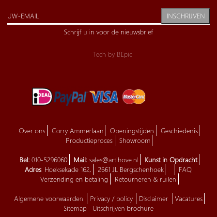
INSCHRIJVEN
Schrijf u in voor de nieuwsbrief
Tech by
BEpic
Over ons
Corry Ammerlaan
Openingstijden
Geschiedenis
Productieproces
Showroom
Bel:
010-5296060
Mail:
sales@artihove.nl
Kunst in Opdracht
Adres
: Hoeksekade 162,
2661 JL Bergschenhoek
FAQ
Verzending en betaling
Retourneren & ruilen
Algemene voorwaarden
Privacy / policy
Disclaimer
Vacatures
Sitemap
Uitschrijven brochure