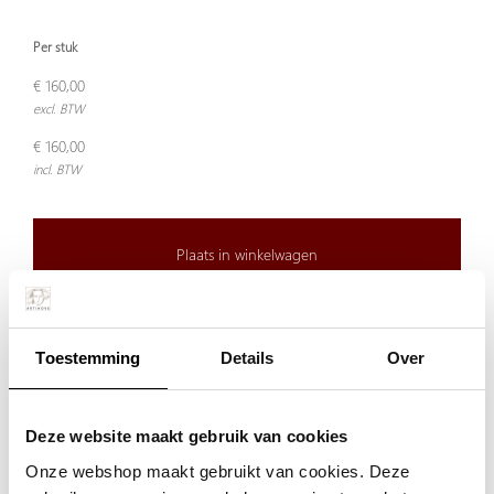
Per stuk
€ 160,00
excl. BTW
€ 160,00
incl. BTW
Plaats in winkelwagen
Doordeweeks voor 13.00 uur besteld, de volgende werkdag
Toestemming
Details
Over
verzonden.
De aangegeven prijs is incl.
Verzendkosten.
Garantie:
Deze website maakt gebruik van cookies
Onze webshop maakt gebruikt van cookies. Deze
Niet goed, geld terug