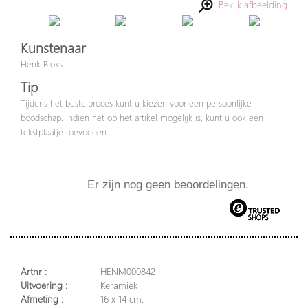
Bekijk afbeelding
Kunstenaar
Henk Bloks
Tip
Tijdens het bestelproces kunt u kiezen voor een persoonlijke
boodschap. Indien het op het artikel mogelijk is, kunt u ook een
tekstplaatje toevoegen.
Er zijn nog geen beoordelingen.
Artnr :
HENM000842
Uitvoering :
Keramiek
Afmeting :
16 x 14 cm.