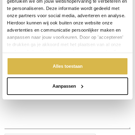
gebruiken we om jouw webshopervaring te verbeteren en
te personaliseren. Deze informatie wordt gedeeld met
onze partners voor social media, adverteren en analyse.
Stel een vraag over dit product
Hierdoor kunnen wij ook buiten onze website onze
advertenties en communicatie persoonlijker maken en
Uw naam
aanpassen naar jouw voorkeuren. Door op 'accepteren'
te drukken ga je akkoord met het plaatsen van al onze
Emailadres
cookies. Je kunt bij 'cookievoorkeuren wijzigen' zelf
aangeven welke cookies jouw akkoord krijgen. En door te
'weigeren' worden alleen de functionele cookies
Alles toestaan
Telefoonnummer
geplaatst. Bekijk onze cookieverklaring voor meer
informatie.
Aanpassen
Uw vraag