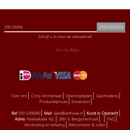
INSCHRIJVEN
Schrijf u in voor de nieuwsbrief
Tech by
BEpic
Over ons
Corry Ammerlaan
Openingstijden
Geschiedenis
Productieproces
Showroom
Bel:
010-5296060
Mail:
sales@artihove.nl
Kunst in Opdracht
Adres
: Hoeksekade 162,
2661 JL Bergschenhoek
FAQ
Verzending en betaling
Retourneren & ruilen