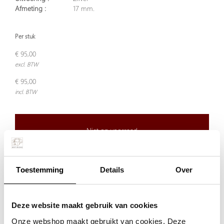
Afmeting :
17 mm.
Per stuk
€ 95,00
excl. BTW
€ 95,00
incl. BTW
Niet op voorraad
Niet op voorraad
Toestemming
Details
Over
De aangegeven prijs is incl.
Verzendkosten.
Garantie:
Deze website maakt gebruik van cookies
Niet goed, geld terug
Onze webshop maakt gebruikt van cookies. Deze