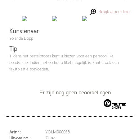
Bekijk afbeelding
Kunstenaar
Yolanda Dopp
Tip
Tijdens het bestelproces kunt u kiezen voor een persoonlijke
boodschap. Indien het op het artikel mogelijk is, kunt u ook een
tekstplaatje toevoegen.
Er zijn nog geen beoordelingen.
Artnr :
YOLM000038
Uitvoering :
Zilver