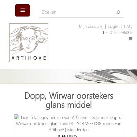
Mijn account
|
Login
|
FAQ
Tel:
010-5296060
Dopp, Wirwar oorstekers
glans middel