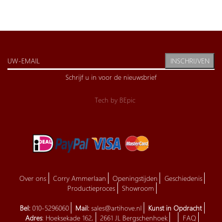
INSCHRIJVEN
Schrijf u in voor de nieuwsbrief
Tech by
BEpic
Over ons
Corry Ammerlaan
Openingstijden
Geschiedenis
Productieproces
Showroom
Bel:
010-5296060
Mail:
sales@artihove.nl
Kunst in Opdracht
Adres
: Hoeksekade 162,
2661 JL Bergschenhoek
FAQ