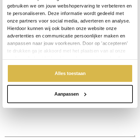
gebruiken we om jouw webshopervaring te verbeteren en
te personaliseren. Deze informatie wordt gedeeld met
Stel een vraag over dit product
onze partners voor social media, adverteren en analyse.
Hierdoor kunnen wij ook buiten onze website onze
Uw naam
advertenties en communicatie persoonlijker maken en
aanpassen naar jouw voorkeuren. Door op 'accepteren'
te drukken ga je akkoord met het plaatsen van al onze
Emailadres
cookies. Je kunt bij 'cookievoorkeuren wijzigen' zelf
aangeven welke cookies jouw akkoord krijgen. En door te
'weigeren' worden alleen de functionele cookies
Alles toestaan
Telefoonnummer
geplaatst. Bekijk onze cookieverklaring voor meer
informatie.
Aanpassen
Uw vraag