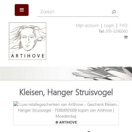
Mijn account
|
Login
|
FAQ
Tel:
010-5296060
Kleisen, Hanger Struisvogel