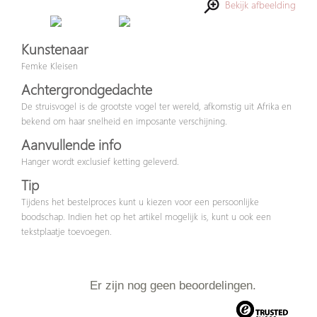
Bekijk afbeelding
Kunstenaar
Femke Kleisen
Achtergrondgedachte
De struisvogel is de grootste vogel ter wereld, afkomstig uit Afrika en
bekend om haar snelheid en imposante verschijning.
Aanvullende info
Hanger wordt exclusief ketting geleverd.
Tip
Tijdens het bestelproces kunt u kiezen voor een persoonlijke
boodschap. Indien het op het artikel mogelijk is, kunt u ook een
tekstplaatje toevoegen.
Er zijn nog geen beoordelingen.