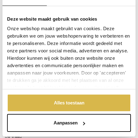
verzonden.
De aangegeven prijs is incl.
Verzendkosten.
Deze website maakt gebruik van cookies
Garantie:
Onze webshop maakt gebruikt van cookies. Deze
gebruiken we om jouw webshopervaring te verbeteren en
Niet goed, geld terug
te personaliseren. Deze informatie wordt gedeeld met
onze partners voor social media, adverteren en analyse.
Hierdoor kunnen wij ook buiten onze website onze
Stel een vraag over dit product
advertenties en communicatie persoonlijker maken en
Uw naam
aanpassen naar jouw voorkeuren. Door op 'accepteren'
te drukken ga je akkoord met het plaatsen van al onze
cookies. Je kunt bij 'cookievoorkeuren wijzigen' zelf
Emailadres
aangeven welke cookies jouw akkoord krijgen. En door te
'weigeren' worden alleen de functionele cookies
Alles toestaan
geplaatst. Bekijk onze cookieverklaring voor meer
Telefoonnummer
informatie.
Aanpassen
Uw vraag