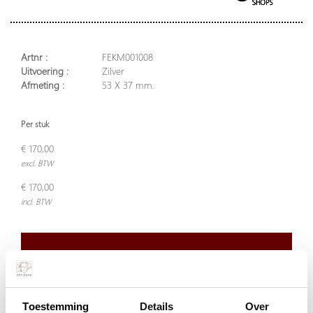
Artnr :
FEKM001008
Uitvoering :
Zilver
Afmeting :
53 X 37 mm.
Per stuk
€ 170,00
excl. BTW
€ 170,00
incl. BTW
Plaats in winkelwagen
Toestemming
Details
Over
Doordeweeks voor 13.00 uur besteld, de volgende werkdag