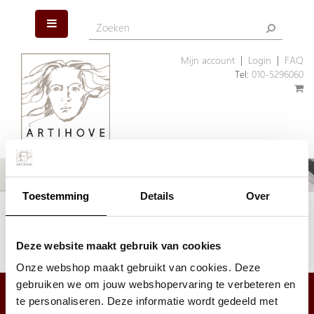
Mijn account
|
Login
|
FAQ
Tel:
010-5296060
Toestemming
Details
Over
Het artikel dat u zoekt is helaas niet meer aanwezig. Wellicht kunnen
wij u helpen met een ander, vergelijkbaar artikel.
Klik hier
om ons assortiment geschenken te bekijken.
Deze website maakt gebruik van cookies
Onze webshop maakt gebruikt van cookies. Deze
gebruiken we om jouw webshopervaring te verbeteren en
te personaliseren. Deze informatie wordt gedeeld met