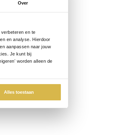
Over
Niet goed, geld terug
verbeteren en te
ren en analyse. Hierdoor
 en aanpassen naar jouw
es. Je kunt bij
eigeren' worden alleen de
Alles toestaan