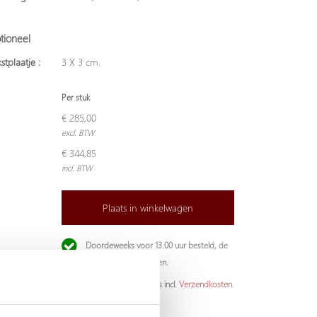
tioneel
stplaatje :
3 X 3 cm.
Per stuk
€ 285,00
excl. BTW
€ 344,85
incl. BTW
Plaats in winkelwagen
Doordeweeks voor 13.00 uur besteld, de
volgende werkdag verzonden.
De aangegeven prijs is incl.
Verzendkosten.
Garantie: 1 jaar