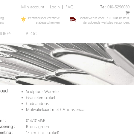
Mijn account
|
Login
|
FAQ
Tel:
010-5296060
ing
Personaliseer creatieve
Doordeweeks voor 13.00 uur besteld,
uro
relatiegeschenken
de volgende werkdag verzonden.
URES
BLOG
houd
Sculptuur Warmte
Granieten sokkel
Cadeaudoos
Motivatiekaart met CV kunstenaar
nr :
014701MSB
voering :
Brons, groen
meting :
13 cm. (incl. sokkel)