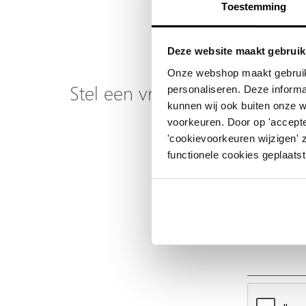
Toestemming
Deze website maakt gebruik
Onze webshop maakt gebruik
personaliseren. Deze informa
Stel een vraag over dit produ
kunnen wij ook buiten onze 
voorkeuren. Door op 'accepte
Uw naam
'cookievoorkeuren wijzigen' 
functionele cookies geplaatst
Emailadres
Telefoonnummer
Uw vraag