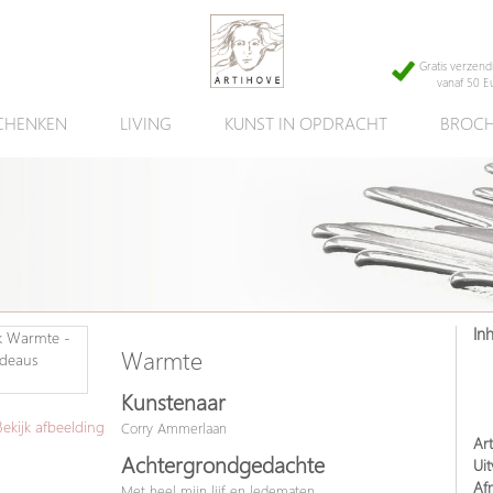
Gratis verzend
vanaf 50 E
CHENKEN
LIVING
KUNST IN OPDRACHT
BROCH
In
Warmte
Kunstenaar
kijk afbeelding
Corry Ammerlaan
Art
Achtergrondgedachte
Uit
Af
Met heel mijn lijf en ledematen