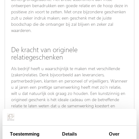
ontwerpen benadrukken een goede relatie en de hoop deze in
positieve zin voort te zetten. Met onze bijzondere geschenken
zult u zeker indruk maken; een geschenk met de juiste
boodschap die de ontvanger bij zal blijven en zeker zal
waarderen.
De kracht van originele
relatiegeschenken
Als bedrijf heeft u waarschijnlijk te maken met verschillende
(zaken)relaties. Denk bijvoorbeeld aan leveranciers,
partnerbedrijven, klanten en personeel of vrijwilligers. Wanneer
u al jaren een prettige samenwerking heeft met zo’n relatie,
wilt u dat natuurlijk ook graag zo houden. Een kunstzinnig en
origineel geschenk is hét ideale cadeau om de betreffende
relatie te laten weten dat u de samenwerking koestert en
waardeert. Onze originele relatiegeschenken zullen
ongetwijfeld een prominent plekje krijgen en zijn een blijvende
herinnering voor de ontvanger.
Toestemming
Details
Over