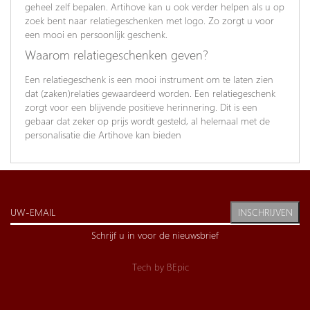
geheel zelf bepalen. Artihove kan u ook verder helpen als u op
zoek bent naar relatiegeschenken met logo. Zo zorgt u voor
een mooi en persoonlijk geschenk.
Waarom relatiegeschenken geven?
Een relatiegeschenk is een mooi instrument om te laten zien
dat (zaken)relaties gewaardeerd worden. Een relatiegeschenk
zorgt voor een blijvende positieve herinnering. Dit is een
gebaar dat zeker op prijs wordt gesteld, al helemaal met de
personalisatie die Artihove kan bieden
INSCHRIJVEN
Schrijf u in voor de nieuwsbrief
Tech by
BEpic