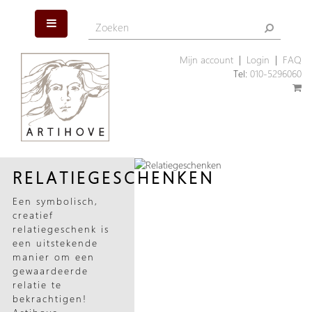
Mijn account
|
Login
|
FAQ
Tel:
010-5296060
RELATIEGESCHENKEN
Een symbolisch,
creatief
relatiegeschenk is
een uitstekende
manier om een
gewaardeerde
relatie te
bekrachtigen!