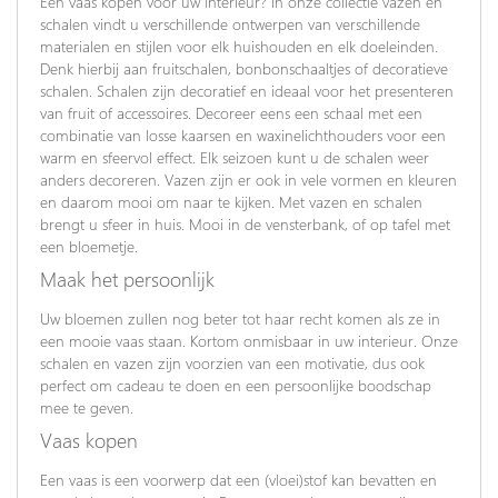
Een vaas kopen voor uw interieur? In onze collectie vazen en
schalen vindt u verschillende ontwerpen van verschillende
materialen en stijlen voor elk huishouden en elk doeleinden.
Denk hierbij aan fruitschalen, bonbonschaaltjes of decoratieve
schalen. Schalen zijn decoratief en ideaal voor het presenteren
van fruit of accessoires. Decoreer eens een schaal met een
combinatie van losse kaarsen en waxinelichthouders voor een
warm en sfeervol effect. Elk seizoen kunt u de schalen weer
anders decoreren. Vazen zijn er ook in vele vormen en kleuren
en daarom mooi om naar te kijken. Met vazen en schalen
brengt u sfeer in huis. Mooi in de vensterbank, of op tafel met
een bloemetje.
Maak het persoonlijk
Uw bloemen zullen nog beter tot haar recht komen als ze in
een mooie vaas staan. Kortom onmisbaar in uw interieur. Onze
schalen en vazen zijn voorzien van een motivatie, dus ook
perfect om cadeau te doen en een persoonlijke boodschap
mee te geven.
Vaas kopen
Een vaas is een voorwerp dat een (vloei)stof kan bevatten en