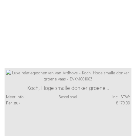
Koch, Hoge smalle donker groene…
Meer info
Bestel snel
incl. BTW:
Per stuk
€ 179,00