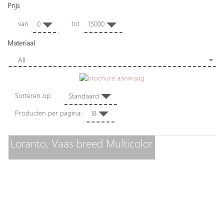
Prijs
van
tot
0
15000
Materiaal
All
Sorteren op:
Standaard
Producten per pagina:
18
Loranto, Vaas breed Multicolor