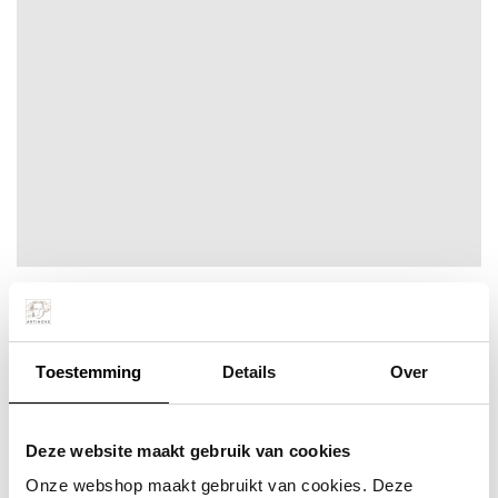
Samen de zaak van de grond…
Toestemming
Details
Over
Meer info
Bestel snel
incl. BTW:
Per stuk
€ 172,43
Vanaf 10 stuks
€ 158,19
Deze website maakt gebruik van cookies
Onze webshop maakt gebruikt van cookies. Deze