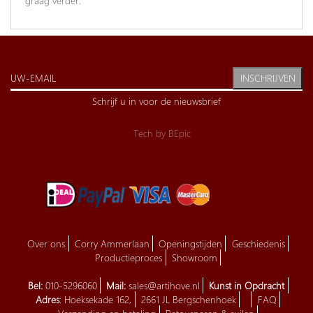
graag verder.
INSCHRIJVEN
Schrijf u in voor de nieuwsbrief
Tech by
BEpic
Over ons
Corry Ammerlaan
Openingstijden
Geschiedenis
Productieproces
Showroom
Bel:
010-5296060
Mail:
sales@artihove.nl
Kunst in Opdracht
Adres
: Hoeksekade 162,
2661 JL Bergschenhoek
FAQ