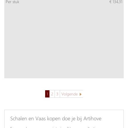
Per stuk
€ 134,31
1
2
3
Volgende
Schalen en Vaas kopen doe je bij Artihove