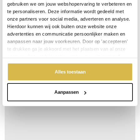
gebruiken we om jouw webshopervaring te verbeteren en
te personaliseren. Deze informatie wordt gedeeld met
onze partners voor social media, adverteren en analyse.
Hierdoor kunnen wij ook buiten onze website onze
advertenties en communicatie persoonlijker maken en
aanpassen naar jouw voorkeuren. Door op 'accepteren'
te drukken ga je akkoord met het plaatsen van al onze
cookies. Je kunt bij 'cookievoorkeuren wijzigen' zelf
aangeven welke cookies jouw akkoord krijgen. En door te
'weigeren' worden alleen de functionele cookies
Alles toestaan
geplaatst. Bekijk onze cookieverklaring voor meer
informatie.
Loranto, Vaas zebra cilinder
Aanpassen
Meer info
Bestel snel
incl. BTW:
Per stuk
€ 89,50