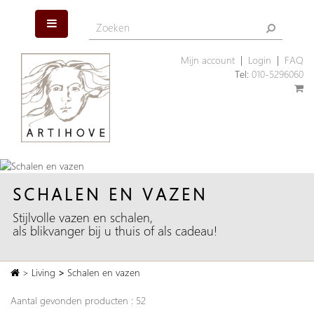
Mijn account
|
Login
|
FAQ
Tel:
010-5296060
SCHALEN EN VAZEN
Stijlvolle vazen en schalen,
als blikvanger bij u thuis of als cadeau!
>
Living
>
Schalen en vazen
Aantal gevonden producten : 52