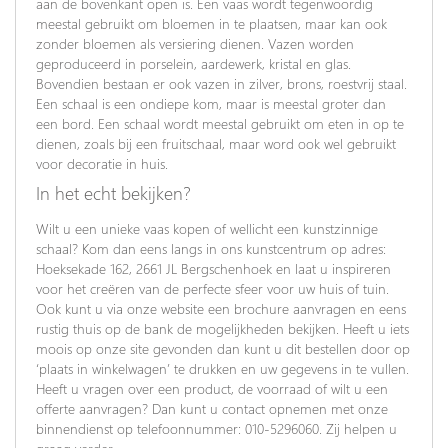
aan de bovenkant open is. Een vaas wordt tegenwoordig
meestal gebruikt om bloemen in te plaatsen, maar kan ook
zonder bloemen als versiering dienen. Vazen worden
geproduceerd in porselein, aardewerk, kristal en glas.
Bovendien bestaan er ook vazen in zilver, brons, roestvrij staal.
Een schaal is een ondiepe kom, maar is meestal groter dan
een bord. Een schaal wordt meestal gebruikt om eten in op te
dienen, zoals bij een fruitschaal, maar word ook wel gebruikt
voor decoratie in huis.
In het echt bekijken?
Wilt u een unieke vaas kopen of wellicht een kunstzinnige
schaal? Kom dan eens langs in ons kunstcentrum op adres:
Hoeksekade 162, 2661 JL Bergschenhoek en laat u inspireren
voor het creëren van de perfecte sfeer voor uw huis of tuin.
Ook kunt u via onze website een brochure aanvragen en eens
rustig thuis op de bank de mogelijkheden bekijken. Heeft u iets
moois op onze site gevonden dan kunt u dit bestellen door op
‘plaats in winkelwagen’ te drukken en uw gegevens in te vullen.
Heeft u vragen over een product, de voorraad of wilt u een
offerte aanvragen? Dan kunt u contact opnemen met onze
binnendienst op telefoonnummer: 010-5296060. Zij helpen u