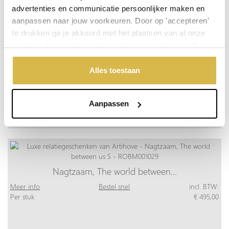
advertenties en communicatie persoonlijker maken en
aanpassen naar jouw voorkeuren. Door op 'accepteren'
te drukken ga je akkoord met het plaatsen van al onze
cookies. Je kunt bij 'cookievoorkeuren wijzigen' zelf
aangeven welke cookies jouw akkoord krijgen. En door te
'weigeren' worden alleen de functionele cookies
Alles toestaan
geplaatst. Bekijk onze cookieverklaring voor meer
informatie.
Aanpassen
Nagtzaam, The world between…
Meer info
Bestel snel
incl. BTW:
Per stuk
€ 495,00