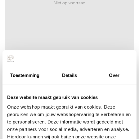
Niet op voorraad
Toestemming
Details
Over
Deze website maakt gebruik van cookies
Onze webshop maakt gebruikt van cookies. Deze
gebruiken we om jouw webshopervaring te verbeteren en
Loranto, Vogel zwart met witte…
te personaliseren. Deze informatie wordt gedeeld met
Meer info
Bestel snel
incl. BTW:
onze partners voor social media, adverteren en analyse.
Per stuk
€ 47,80
Hierdoor kunnen wij ook buiten onze website onze