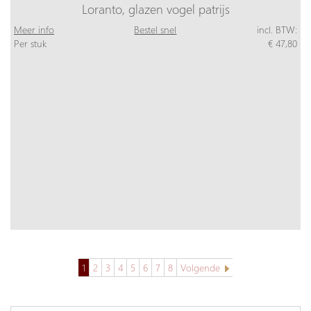
Loranto, glazen vogel patrijs
Meer info
Bestel snel
incl. BTW:
Per stuk
€ 47,80
1
2
3
4
5
6
7
8
Volgende