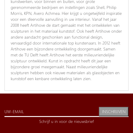
kunstwerken, voor binnen en buiten, voor grote
gerenommeerde bedrijven en instellingen zoals Shell, Philip
Morris, KPN, Avero Achmea. Hier krijgt u ongetwijfeld inspiratie
voor een sfeervolle aanvulling in uw interieur. Vanaf het jaar
2008 heeft Artihove de start gemaakt met het ontwikkelen van
sculpturen in het materiaal kunststof. Ook heeft Artihove onder
andere aandacht geschonken aan functional design,
vervaardigd door internationale top kunstenaars. In 2012 heeft
Artihove een bijzondere ontwikkeling doorgemaakt. Samen
met de TU Delft heeft Artihove het eerste milieuvriendelijke
sculptuur ontwikkeld. Kunst in opdracht heeft dit jaar een
bijzondere groei meegemaakt. Naast milieuvriendelijke
sculpturen hebben ook nieuwe materialen als glasobjecten en
kunststof een kenbare ontwikkeling laten zien.
INSCHRIJVEN
Schrijf u in voor de nieuwsbrief