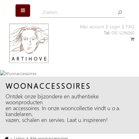
Mijn account
|
Login
|
FAQ
Tel:
010-5296060
WOONACCESSOIRES
Ontdek onze bijzondere en authentieke
woonproducten
en accessoires. In onze wooncollectie vindt u o.a.
kandelaren,
vazen, schalen en servies. Laat u inspireren!
>
Living
>
Alle woonaccessoires