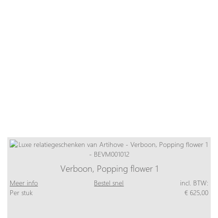
Verboon, Popping flower 1
Meer info
Bestel snel
incl. BTW:
Per stuk
€ 625,00