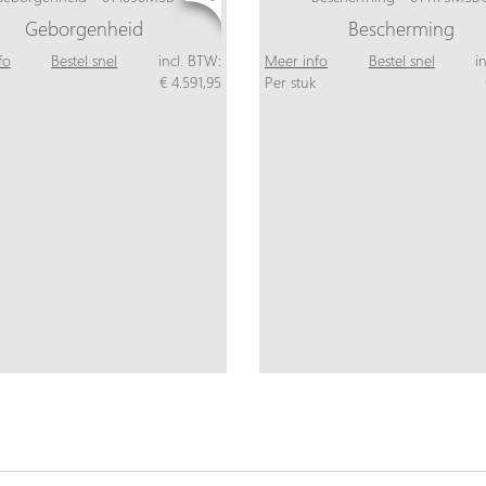
Geborgenheid
Bescherming
fo
Bestel snel
incl. BTW:
Meer info
Bestel snel
i
€ 4.591,95
Per stuk