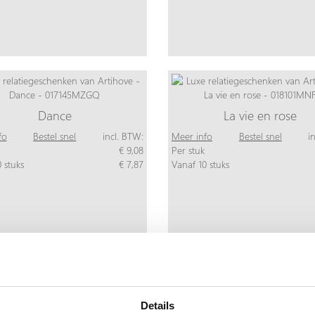
Dance
La vie en rose
fo
Bestel snel
incl. BTW:
Meer info
Bestel snel
i
€ 9,08
Per stuk
 stuks
€ 7,87
Vanaf 10 stuks
Details