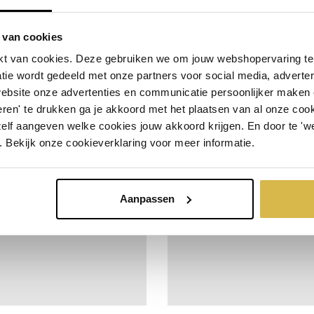
 van cookies
t van cookies. Deze gebruiken we om jouw webshopervaring te 
tie wordt gedeeld met onze partners voor social media, adverte
Hart voor elkaar
Geluk
website onze advertenties en communicatie persoonlijker maken
fo
Bestel snel
incl. BTW:
Meer info
Bestel snel
i
ren' te drukken ga je akkoord met het plaatsen van al onze cooki
€ 27,23
Per stuk
zelf aangeven welke cookies jouw akkoord krijgen. En door te 'w
 stuks
€ 24,98
Vanaf 10 stuks
. Bekijk onze cookieverklaring voor meer informatie.
Aanpassen