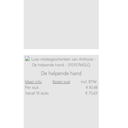
De helpende hand
Meer info
Bestel snel
incl. BTW:
Per stuk
€ 81,68
Vanaf 10 stuks
€ 75,63