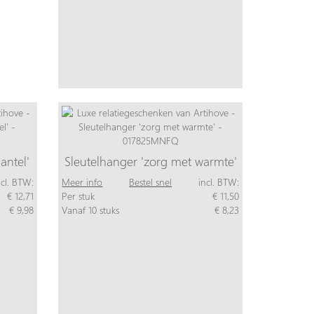
ntel'
Sleutelhanger 'zorg met warmte'
ncl. BTW:
Meer info
Bestel snel
incl. BTW:
€ 12,71
Per stuk
€ 11,50
€ 9,98
Vanaf 10 stuks
€ 8,23