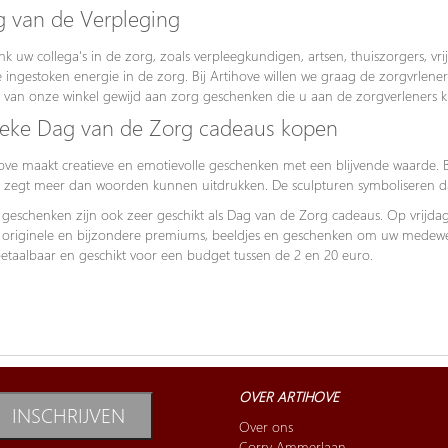
 van de Verpleging
k uw collega's in de zorg, zoals verpleegkundigen, artsen, thuiszorgers, vr
 ingestoken energie in de zorg. Bij Artihove willen we graag de zorgvrlen
e van onze winkel gewijd aan zorg geschenken die u aan de zorgverleners 
eke Dag van de Zorg cadeaus kopen
ove maakt creatieve en emotievolle geschenken met een blijvende waarde.
 zegt meer dan woorden kunnen uitdrukken. De sculpturen symboliseren d
geschenken zijn ook zeer geschikt als Dag van de Zorg cadeaus. Op vrijdag
 originele en bijzondere premiums, beeldjes en geschenken om uw medewe
betaalbaar en geschikt voor een budget tussen de 2 en 20 euro.
OVER ARTIHOVE
INSCHRIJVEN
Over ons
Corry Ammerlaan