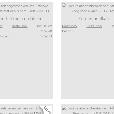
eg het met een bloem
Zorg voor elkaar
fo
Bestel snel
incl. BTW:
Meer info
Bestel snel
i
€ 57,48
Per stuk
 stuks
€ 52,73