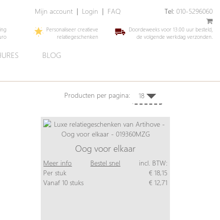
Mijn account
|
Login
|
FAQ
Tel:
010-5296060
ing
Personaliseer creatieve
Doordeweeks voor 13.00 uur besteld,
uro
relatiegeschenken
de volgende werkdag verzonden.
URES
BLOG
Producten per pagina:
18
Oog voor elkaar
Meer info
Bestel snel
incl. BTW:
Per stuk
€ 18,15
Vanaf 10 stuks
€ 12,71