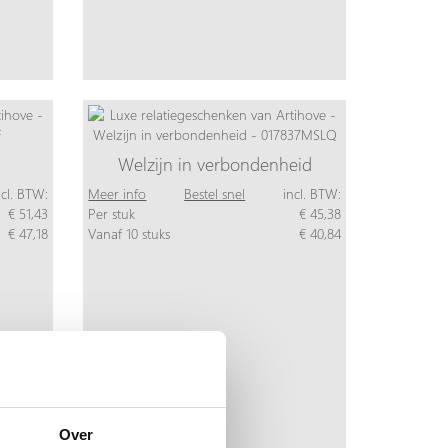
Welzijn in verbondenheid
ncl. BTW:
Meer info
Bestel snel
incl. BTW:
€ 51,43
Per stuk
€ 45,38
€ 47,18
Vanaf 10 stuks
€ 40,84
Over