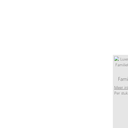
Fami
Meer in
Per stuk