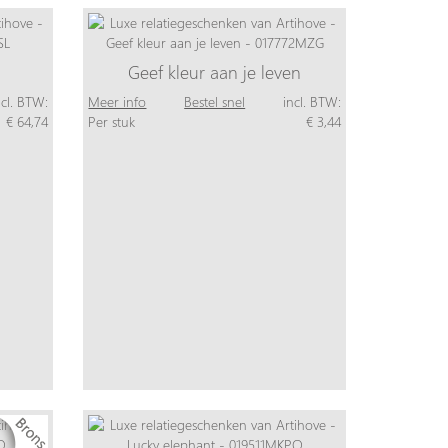
Geef kleur aan je leven
ncl. BTW:
Meer info
Bestel snel
incl. BTW:
€ 64,74
Per stuk
€ 3,44