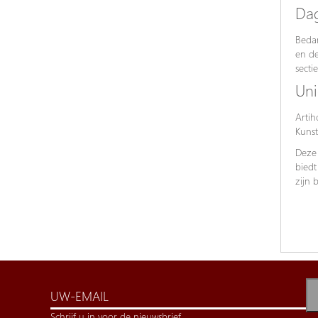
Dag
Bedan
en de
secti
Uni
Artih
Kunst
Deze 
biedt
zijn 
Schrijf u in voor de nieuwsbrief