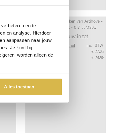
verbeteren en te
ren en analyse. Hierdoor
Dank voor uw inzet
 en aanpassen naar jouw
ncl. BTW:
Meer info
Bestel snel
incl. BTW:
es. Je kunt bij
€ 26,32
Per stuk
€ 27,23
eigeren' worden alleen de
€ 24,14
Vanaf 10 stuks
€ 24,98
Alles toestaan