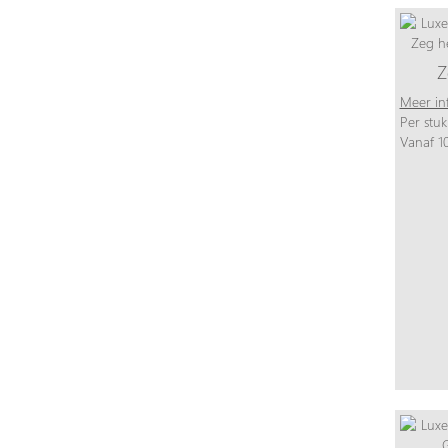
Z
Meer in
Per stuk
Vanaf 10