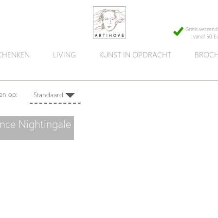
Gratis verzend
vanaf 50 E
CHENKEN
LIVING
KUNST IN OPDRACHT
BROCH
eren op:
Standaard
en
ence Nightingale