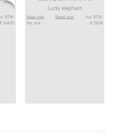
Lucky elephant
ncl. BTW:
Meer info
Bestel snel
incl. BTW:
€ 344,85
Per stuk
€ 29,04