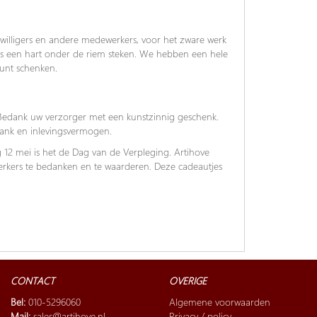
ijwilligers en andere medewerkers, voor het zware werk
ers een hart onder de riem steken. We hebben een hele
kunt schenken.
 Bedank uw verzorger met een kunstzinnig geschenk.
ank en inlevingsvermogen.
 12 mei is het de Dag van de Verpleging. Artihove
rkers te bedanken en te waarderen. Deze cadeautjes
CONTACT
OVERIGE
Bel:
010-5296060
Algemene voorwaarden
Mail:
sales@artihove.nl
Privacy / policy