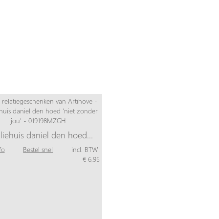
liehuis daniel den hoed…
fo
Bestel snel
incl. BTW:
€ 6,95