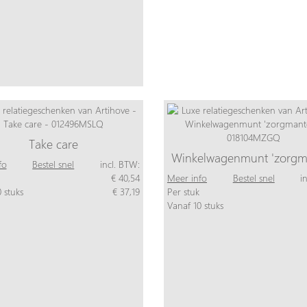
Take care
Winkelwagenmunt 'zorgma
fo
Bestel snel
incl. BTW:
€ 40,54
Meer info
Bestel snel
i
 stuks
€ 37,19
Per stuk
Vanaf 10 stuks