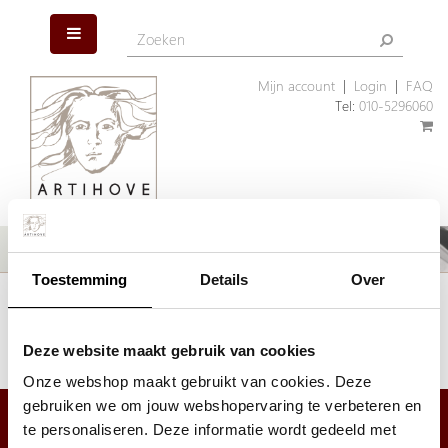
Mijn account
|
Login
|
FAQ
Tel:
010-5296060
Toestemming
Details
Over
Het artikel dat u zoekt is helaas niet meer aanwezig. Wellicht kunnen
wij u helpen met een ander, vergelijkbaar artikel.
Klik hier
om ons assortiment geschenken te bekijken.
Deze website maakt gebruik van cookies
Onze webshop maakt gebruikt van cookies. Deze
gebruiken we om jouw webshopervaring te verbeteren en
te personaliseren. Deze informatie wordt gedeeld met