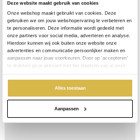
Deze website maakt gebruik van cookies
Onze webshop maakt gebruikt van cookies. Deze
gebruiken we om jouw webshopervaring te verbeteren en
te personaliseren. Deze informatie wordt gedeeld met
onze partners voor social media, adverteren en analyse.
Hierdoor kunnen wij ook buiten onze website onze
advertenties en communicatie persoonlijker maken en
aanpassen naar jouw voorkeuren. Door op 'accepteren'
te drukken ga je akkoord met het plaatsen van al onze
cookies. Je kunt bij 'cookievoorkeuren wijzigen' zelf
aangeven welke cookies jouw akkoord krijgen. En door te
'weigeren' worden alleen de functionele cookies
Alles toestaan
Verboon, To the end
geplaatst. Bekijk onze cookieverklaring voor meer
Meer info
Bestel snel
incl. BTW:
informatie.
Per stuk
€ 550,00
Aanpassen