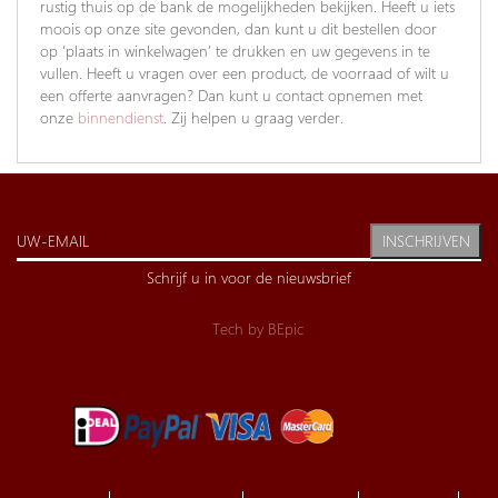
rustig thuis op de bank de mogelijkheden bekijken. Heeft u iets
moois op onze site gevonden, dan kunt u dit bestellen door
op ‘plaats in winkelwagen’ te drukken en uw gegevens in te
vullen. Heeft u vragen over een product, de voorraad of wilt u
een offerte aanvragen? Dan kunt u contact opnemen met
onze
binnendienst
. Zij helpen u graag verder.
INSCHRIJVEN
Schrijf u in voor de nieuwsbrief
Tech by
BEpic