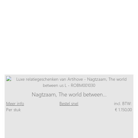
Nagtzaam, The world between…
Meer info
Bestel snel
incl. BTW:
Per stuk
€ 1.150,00