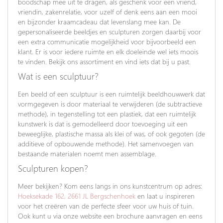
boodschap mee uit te dragen, als geschenk voor een vriend,
vriendin, zakenrelatie, voor uzelf of denk eens aan een mooi
en bijzonder kraamcadeau dat levenslang mee kan. De
gepersonaliseerde beeldjes en sculpturen zorgen daarbij voor
een extra communicatie mogelijkheid voor bijvoorbeeld een
klant. Er is voor iedere ruimte en elk doeleinde wel iets moois
te vinden. Bekijk ons assortiment en vind iets dat bij u past.
Wat is een sculptuur?
Een beeld of een sculptuur is een ruimtelijk beeldhouwwerk dat
vormgegeven is door materiaal te verwijderen (de subtractieve
methode), in tegenstelling tot een plastiek, dat een ruimtelijk
kunstwerk is dat is gemodelleerd door toevoeging uit een
beweeglijke, plastische massa als klei of was, of ook gegoten (de
additieve of opbouwende methode). Het samenvoegen van
bestaande materialen noemt men assemblage.
Sculpturen kopen?
Meer bekijken? Kom eens langs in ons kunstcentrum op adres:
Hoeksekade 162, 2661 JL Bergschenhoek
en laat u inspireren
voor het creëren van de perfecte sfeer voor uw huis of tuin.
Ook kunt u via onze website een brochure aanvragen en eens