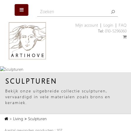
Mijn account
|
Login
|
FAQ
Tel:
010-5296060
SCULPTUREN
Bekijk onze uitgebreide collectie sculpturen,
vervaardigd in vele materialen zoals brons en
keramiek.
>
Living
>
Sculpturen
Aantal gevonden producten : 107