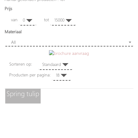
Prijs
van
tot
0
15000
Materiaal
All
Sorteren op:
Standaard
Producten per pagina:
18
Spring tulip