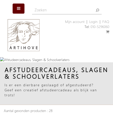
Mijn account
|
Login
|
FAQ
Tel:
010-5296060
AFSTUDEERCADEAUS, SLAGEN
& SCHOOLVERLATERS
Is er een dierbare geslaagd of afgestudeerd?
Geef een creatief afstudeercadeau als blijk van
trots!
Aantal gevonden producten : 28