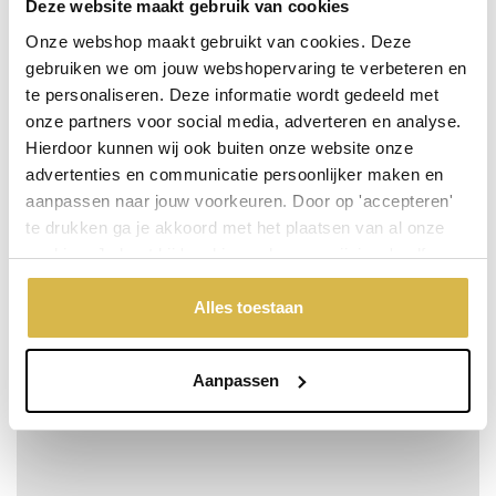
Deze website maakt gebruik van cookies
Onze webshop maakt gebruikt van cookies. Deze
gebruiken we om jouw webshopervaring te verbeteren en
te personaliseren. Deze informatie wordt gedeeld met
onze partners voor social media, adverteren en analyse.
Hierdoor kunnen wij ook buiten onze website onze
advertenties en communicatie persoonlijker maken en
aanpassen naar jouw voorkeuren. Door op 'accepteren'
te drukken ga je akkoord met het plaatsen van al onze
cookies. Je kunt bij 'cookievoorkeuren wijzigen' zelf
aangeven welke cookies jouw akkoord krijgen. En door te
'weigeren' worden alleen de functionele cookies
Alles toestaan
Toekomst door samenwerken
geplaatst. Bekijk onze cookieverklaring voor meer
Meer info
Bestel snel
incl. BTW:
informatie.
Per stuk
€ 64,74
Aanpassen
Vanaf 10 stuks
€ 59,39