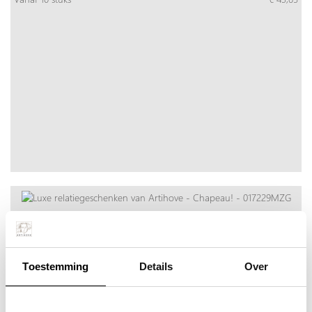
Chapeau!
Meer info
Bestel snel
incl. BTW:
Per stuk
€ 19,51
Toestemming
Details
Over