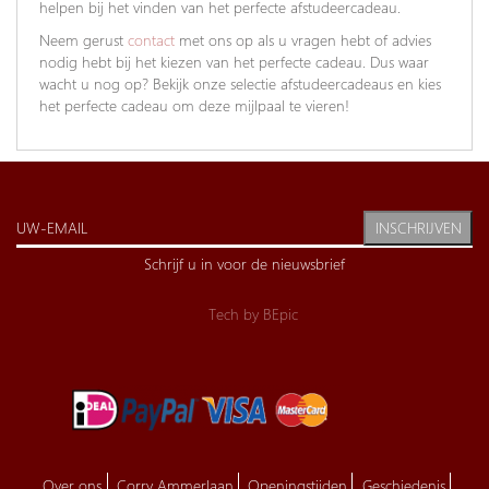
helpen bij het vinden van het perfecte afstudeercadeau.
Neem gerust
contact
met ons op als u vragen hebt of advies
nodig hebt bij het kiezen van het perfecte cadeau. Dus waar
wacht u nog op? Bekijk onze selectie afstudeercadeaus en kies
het perfecte cadeau om deze mijlpaal te vieren!
INSCHRIJVEN
Schrijf u in voor de nieuwsbrief
Tech by
BEpic
Over ons
Corry Ammerlaan
Openingstijden
Geschiedenis