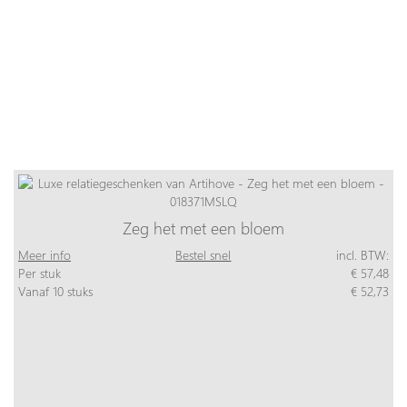
Zeg het met een bloem
Meer info
Bestel snel
incl. BTW:
Per stuk
€ 57,48
Vanaf 10 stuks
€ 52,73