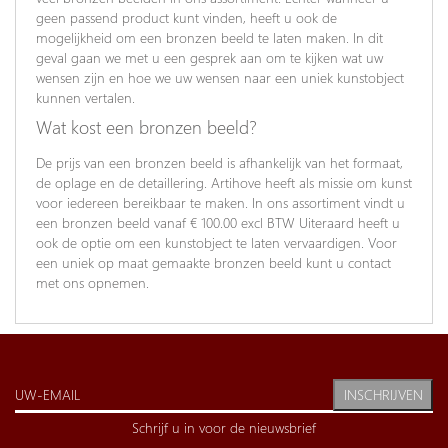
geen passend product kunt vinden, heeft u ook de
mogelijkheid om een bronzen beeld te laten maken. In dit
geval gaan we met u een gesprek aan om te kijken wat uw
wensen zijn en hoe we uw wensen naar een uniek kunstobject
kunnen vertalen.
Wat kost een bronzen beeld?
De prijs van een bronzen beeld is afhankelijk van het formaat,
de oplage en de detaillering. Artihove heeft als missie om kunst
voor iedereen bereikbaar te maken. In ons assortiment vindt u
een bronzen beeld vanaf € 100.00 excl BTW Uiteraard heeft u
ook de optie om een kunstobject te laten vervaardigen. Voor
een uniek op maat gemaakte bronzen beeld kunt u contact
met ons opnemen.
INSCHRIJVEN
Schrijf u in voor de nieuwsbrief