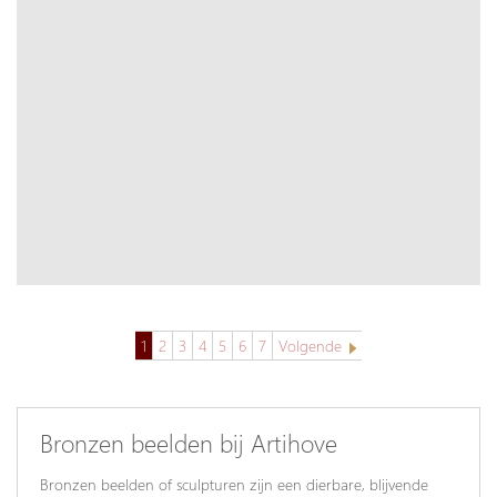
1
2
3
4
5
6
7
Volgende
Bronzen beelden bij Artihove
Bronzen beelden of sculpturen zijn een dierbare, blijvende