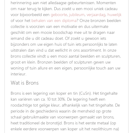
herinnering aan niet alledaagse gebeurtenissen. Momenten
om naar terug te kijken. Dus zoekt u een mooi uniek cadeau
voor bijvoorbeeld een
geboorte
,
jubileum
,
verjaardag
,
huwelijk
of voor het
behalen van een diploma
? Onze bronzen beelden
collectie is voorzien van een motivatie en dus uitermate
geschikt om een mooie boodschap mee uit te dragen naar
iemand die u dit cadeau doet. Of zoekt u gewoon iets
bijzonders om uw eigen huis of tuin iets persoonlijks te laten
uitstralen dan vind u dat wellicht in ons assortiment. In onze
brons collectie vindt u een mooi aantal beelden en sculpturen,
groot en klein. Bronzen beelden of sculpturen geven uw
woning of tuin allure en een eigen, persoonlijke touch aan uw
interieur.
Wat is Brons
Brons is een legering van koper en tin (CuSn). Het tingehalte
kan variëren van ca. 10 tot 30%. De legering heeft een
roodachtige tot gelige kleur, afhankelijk van het tingehalte. De
periode in de geschiedenis waarin de mensheid op grote
schaal gebruikmaakte van voorwerpen gemaakt van brons,
heet traditioneel de bronstijd. Brons is het eerste metaal (op
enkele eerdere voorwerpen van koper uit het neolithicum na)