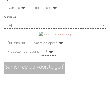
van
tot
0
15000
Materiaal
All
Sorteren op:
Naam oplopend
Producten per pagina:
18
Samen op de voorste golf