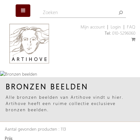
Mijn account
|
Login
|
FAQ
Tel:
010-5296060
BRONZEN BEELDEN
Alle bronzen beelden van Artihove vindt u hier.
Artihove heeft een ruime collectie exclusieve
bronzen beelden.
Aantal gevonden producten : 113
Prijs