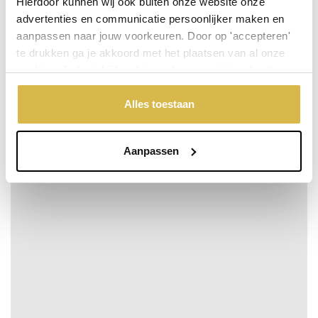
Hierdoor kunnen wij ook buiten onze website onze
advertenties en communicatie persoonlijker maken en
aanpassen naar jouw voorkeuren. Door op 'accepteren'
te drukken ga je akkoord met het plaatsen van al onze
cookies. Je kunt bij 'cookievoorkeuren wijzigen' zelf
aangeven welke cookies jouw akkoord krijgen. En door te
'weigeren' worden alleen de functionele cookies
Alles toestaan
geplaatst. Bekijk onze cookieverklaring voor meer
informatie.
Aanpassen
De kracht van een gelijkwaardig…
Niet op voorraad