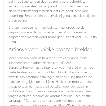
dat in de Lage Landen door de mens werd gebruikt, ter
vervanging van steen in het paleolithicum. Het is een taai
en corrosiebestendig materiaal, dat zich goed leent voor
bewerking. Een bronzen oppervlak krijgt na een zekere tijd een
groen patina.
Bronzen beelden, van heel klein tot heel groot, worden
gegoten volgens de bronsgiettechniek. Voor de meeste
gegoten voorwerpen wordt brons gebruikt dat voor 10% uit tin
bestaat.
Artihove voor unieke bronzen beelden
Meer bronzen beeldjes bekijken? Kom eens langs in ons
kunstcentrum op adres: Hoeksekade 162, 2661 JL
Bergschenhoek en laat u inspireren voor het creëren van de
perfecte sfeer voor uw huis of tuin. Ook kunt u via onze
website een brochure aanvragen en eens rustig thuis op de
bank de mogelijkheden bekijken. Heeft u iets moois op onze
site gevonden dan kunt u dit bestellen door op ‘plaats in
winkelwagen’ te drukken en uw gegevens in te vullen. Heeft u
vragen over een product, de voorraad of wilt u een offerte
aanvragen? Dan kunt u contact opnemen met onze
binnendienst op telefoonnummer: 010-5296060. Zij helpen u