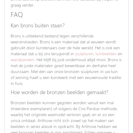
graag verder.
FAQ
Kan brons buiten staan?
Brons is uitstekend bestand tegen verschillende
weersinvloeden. Brons is een materiaal dat al eeuwen wordt
gebruikt door kunstenaars over de hele wereld. Het is ook een
materiaal dat u bij ons terugvindt in
sculpturen
,
tuinbeelden
en
wandpanelen
. Het blijft bij juist onderhoud altijd mooi. Brons is
met de juiste materialen goed bewerkbaar en derhalve heel
duurzaam. Met één van onze bronzen sculpturen in uw tuin
of woning haalt u een kunstwerk met een eeuwenoude traditie
in huis.
Hoe worden de bronzen beelden gemaakt?
Bronzen beelden kunnen gegoten worden vanuit een mal
(meerdere exemplaren) of volgens de Cire Perdue methode,
waarbij het originele wasmodel verloren gaat, en er zo een
unica ontstaat. Artihove richt zich zowel op het maken van
beelden in series alsook in opdracht. Bij Artihove hebben we
veel bronzen beelden in ons assortiment. Echter wanneer u