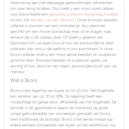
herinnering aan niet alledaagse gebeurtenissen. Momenten
om naar terug te kijken. Dus zoekt u een mooi uniek cadeau
voor bijvoorbeeld een
geboorte
,
jubileum
,
verjaardag
,
huwelijk
of voor het
behalen van een diploma
? Onze bronzen beelden
collectie is voorzien van een motivatie en dus uitermate
geschikt om een mooie boodschap mee uit te dragen naar
iemand die u dit cadeau doet. Of zoekt u gewoon iets
bijzonders om uw eigen huis of tuin iets persoonlijks te laten
uitstralen dan vind u dat wellicht in ons assortiment. In onze
brons collectie vindt u een mooi aantal beelden en sculpturen,
groot en klein. Bronzen beelden of sculpturen geven uw
woning of tuin allure en een eigen, persoonlijke touch aan uw
interieur.
Wat is Brons
Brons is een legering van koper en tin (CuSn). Het tingehalte
kan variëren van ca. 10 tot 30%. De legering heeft een
roodachtige tot gelige kleur, afhankelijk van het tingehalte. De
periode in de geschiedenis waarin de mensheid op grote
schaal gebruikmaakte van voorwerpen gemaakt van brons,
heet traditioneel de bronstijd. Brons is het eerste metaal (op
enkele eerdere voorwerpen van koper uit het neolithicum na)