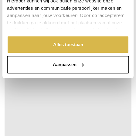
Hierdoor kunnen wij ook buiten onze website onze
advertenties en communicatie persoonlijker maken en
aanpassen naar jouw voorkeuren. Door op 'accepteren'
te drukken ga je akkoord met het plaatsen van al onze
cookies. Je kunt bij 'cookievoorkeuren wijzigen' zelf
aangeven welke cookies jouw akkoord krijgen. En door te
'weigeren' worden alleen de functionele cookies
Alles toestaan
geplaatst. Bekijk onze cookieverklaring voor meer
informatie.
Aanpassen
De kracht van een gelijkwaardig…
Niet op voorraad