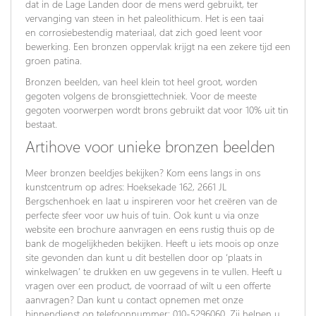
dat in de Lage Landen door de mens werd gebruikt, ter
vervanging van steen in het paleolithicum. Het is een taai
en corrosiebestendig materiaal, dat zich goed leent voor
bewerking. Een bronzen oppervlak krijgt na een zekere tijd een
groen patina.
Bronzen beelden, van heel klein tot heel groot, worden
gegoten volgens de bronsgiettechniek. Voor de meeste
gegoten voorwerpen wordt brons gebruikt dat voor 10% uit tin
bestaat.
Artihove voor unieke bronzen beelden
Meer bronzen beeldjes bekijken? Kom eens langs in ons
kunstcentrum op adres: Hoeksekade 162, 2661 JL
Bergschenhoek en laat u inspireren voor het creëren van de
perfecte sfeer voor uw huis of tuin. Ook kunt u via onze
website een brochure aanvragen en eens rustig thuis op de
bank de mogelijkheden bekijken. Heeft u iets moois op onze
site gevonden dan kunt u dit bestellen door op ‘plaats in
winkelwagen’ te drukken en uw gegevens in te vullen. Heeft u
vragen over een product, de voorraad of wilt u een offerte
aanvragen? Dan kunt u contact opnemen met onze
binnendienst op telefoonnummer: 010-5296060. Zij helpen u