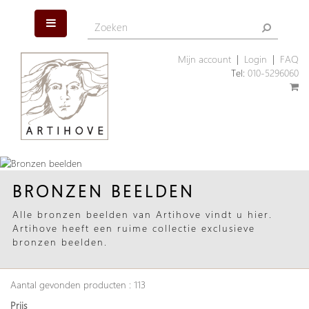
Mijn account
|
Login
|
FAQ
Tel:
010-5296060
BRONZEN BEELDEN
Alle bronzen beelden van Artihove vindt u hier.
Artihove heeft een ruime collectie exclusieve
bronzen beelden.
Aantal gevonden producten : 113
Prijs