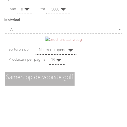
van
tot
0
15000
Materiaal
All
Sorteren op:
Naam oplopend
Producten per pagina:
18
Samen op de voorste golf