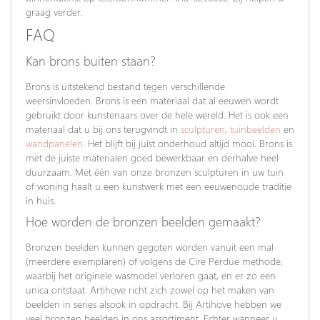
graag verder.
FAQ
Kan brons buiten staan?
Brons is uitstekend bestand tegen verschillende
weersinvloeden. Brons is een materiaal dat al eeuwen wordt
gebruikt door kunstenaars over de hele wereld. Het is ook een
materiaal dat u bij ons terugvindt in
sculpturen
,
tuinbeelden
en
wandpanelen
. Het blijft bij juist onderhoud altijd mooi. Brons is
met de juiste materialen goed bewerkbaar en derhalve heel
duurzaam. Met één van onze bronzen sculpturen in uw tuin
of woning haalt u een kunstwerk met een eeuwenoude traditie
in huis.
Hoe worden de bronzen beelden gemaakt?
Bronzen beelden kunnen gegoten worden vanuit een mal
(meerdere exemplaren) of volgens de Cire Perdue methode,
waarbij het originele wasmodel verloren gaat, en er zo een
unica ontstaat. Artihove richt zich zowel op het maken van
beelden in series alsook in opdracht. Bij Artihove hebben we
veel bronzen beelden in ons assortiment. Echter wanneer u