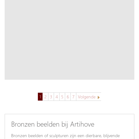
1
2
3
4
5
6
7
Volgende
Bronzen beelden bij Artihove
Bronzen beelden of sculpturen zijn een dierbare, blijvende