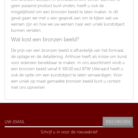
geen passend product kunt vinden, heeft u ook de
mogelijkheid om een bronzen beeld te laten maken. In dit
geval gaan we met u een gesprek aan om te kijken wat uw
wensen zijn en hoe we uw wensen naar een uniek kunstobject
kunnen vertalen.
Wat kost een bronzen beeld?
De prijs van een bronzen beeld is afhankelijk van het formaat,
de oplage en de detaillering. Artihove heeft als missie om kunst
voor iedereen bereikbaar te maken. In ons assortiment vindt u
een bronzen beeld vanaf € 100.00 excl BTW Uiteraard heeft u
ook de optie om een kunstobject te laten vervaardigen. Voor
een uniek op maat gemaakte bronzen beeld kunt u contact
met ons opnemen.
INSCHRIJVEN
Schrijf u in voor de nieuwsbrief